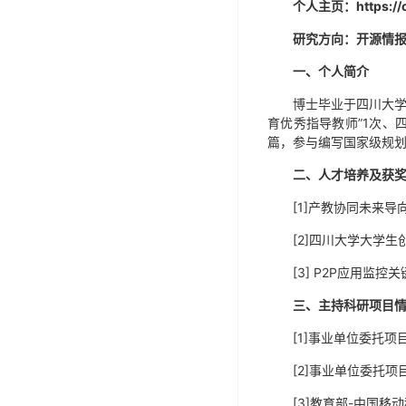
个人主页：
https:/
研究方向：开源情
一、个人简介
博士毕业于四川大学
育优秀指导教师”1次、
篇，参与编写国家级规划
二、人才培养及获
[1]产教协同未来导
[2]四川大学大学生
[3] P2P应用监
三、主持科研项目
[1]事业单位委托项
[2]
事业单位委托项
[3]教育部-中国移