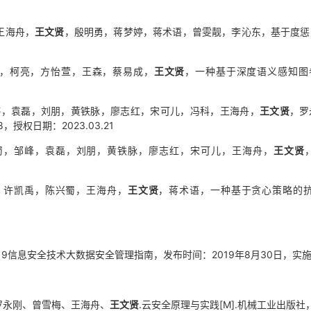
王海舟，
王文贤
，殷明勇，蒋梦婷，蒋术语，曾雯靓，李沁东，基于度惩罚的迭
雨，柯亮，方怡萱，王森，蔡易成，
王文贤
，一种基于深度语义感知图卷积
梦婷，袁磊，刘朋，黄铁脉，廖志红，宋可儿，冯科，王海舟，
王文贤
，罗
4.8，授权日期：2023.03.21
陈兴蜀，邹峰，袁磊，刘朋，黄铁脉，廖志红，宋可儿，王海舟，
王文贤
铭，许凯禹，陈兴蜀，王海舟，
王文贤
，蒋术语，一种基于贪心策略的抗社交
73-2019信息安全技术大数据安全管理指南，发布时间：2019年8月30日，实
、罗永刚、曾雪梅、王海舟、
王文贤
.云安全原理与实践[M].机械工业出版社