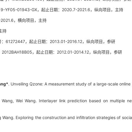
05-01943-GX，
起止日期：2020.7-2021.6，纵向项目，主持
021.6，横向项目，主持
主持
2447，起止日期：2013.01-2016.12，纵向项目，参研
AH18B05，起止日期：2012.01-2014.12，纵向项目，参研
ang*
. Unveiling Qzone: A measurement study of a large-scale online 
 Wang, Wei Wang. Interlayer link prediction based on multiple n
ang. Exploring the construction and infiltration strategies of socia