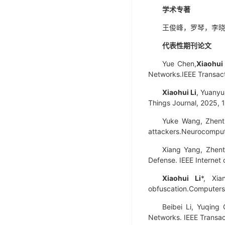
学术专著
王俊峰，罗琴，李晓慧
代表性期刊论文
Yue Chen,
Xiaohui 
Networks.
IEEE Transac
Xiaohui Li
, Yuanyu
Things Journal
, 2025, 
Yuke Wang, Zhenti
attackers.
Neurocomput
Xiang Yang, Zhent
Defense.
IEEE Internet 
Xiaohui Li
*, Xia
obfuscation.
Computers 
Beibei Li, Yuqing
Networks.
IEEE Transac