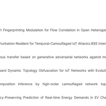
 Fingerprinting Modulation for Flow Correlation in Open Heterog
rturbation-Resilient for Temporal-Camouflaged IoT Attacks.
IEEE Inter
ous transfer based on generative adversarial networks against mu
ward Dynamic Topology Obfuscation for IoT Networks with Evolut
position inference by high-order camouflaged network top
acy-Preserving Prediction of Real-time Energy Demands in EV Ch