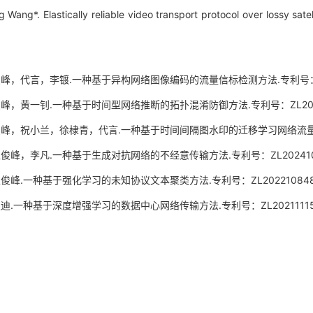
 Wang*. Elastically reliable video transport protocol over lossy satell
，代言，李镀.一种基于异构网络图像编码的流量信标检测方法.专利号：ZL2024
，黄一钊.一种基于时间型网络推断的拓扑混淆防御方法.专利号：ZL2024106
，祝小兰，徐棣青，代言.一种基于时间间隔图水印的迁移学习网络流量关联方法.专
峰，李凡.一种基于生成对抗网络的不经意传输方法.专利号：ZL2024109574
峰.一种基于强化学习的未知协议文本聚类方法.专利号：ZL202210848560
一种基于深度增强学习的数据中心网络传输方法.专利号：ZL20211115002