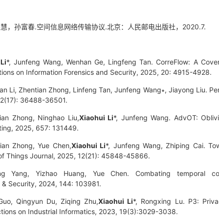
，孙富春.空间信息网络传输协议.北京：人民邮电出版社，2020.7.
Li
*, Junfeng Wang, Wenhan Ge, Lingfeng Tan. CorreFlow: A Covert
tions on Information Forensics and Security
, 2025, 20: 4915-4928.
an Li, Zhentian Zhong, Linfeng Tan, Junfeng Wang∗, Jiayong Liu. Pe
12(17): 36488-36501.
an Zhong, Ninghao Liu,
Xiaohui Li
*, Junfeng Wang. AdvOT: Oblivi
ing
, 2025, 657: 131449.
ian Zhong, Yue Chen,
Xiaohui Li
*, Junfeng Wang, Zhiping Cai. To
of Things Journal
, 2025, 12(21): 45848-45866.
ng Yang, Yizhao Huang, Yue Chen. Combating temporal com
& Security
, 2024, 144: 103981.
 Guo, Qingyun Du, Ziqing Zhu,
Xiaohui Li
*, Rongxing Lu. P3: Priv
tions on Industrial Informatics
, 2023, 19(3):3029-3038.