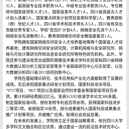
32人，副高级专业技术职务34人，中级专业技术职务20人。专任教
师中国家级领军人才2人，国家级青年人才1人，四川省高层次人才
计划入选者2人，国家重点研发计划项目首席科学家2人，教育部新
（跨）世纪人才2人，四川省学术和技术带头人5人，四川省有突出
贡献优秀专家3人，学校“双百B”计划4人，网络安全先进个人1人，
网络安全先进教师2人，教育部网络空间安全教指委委员1人。
学院拥有国家网络空间安全人才培养基地等两个国家级人才培
养基地；建有网络空间安全研究院、计算机网络与安全研究所、网
络与可信计算研究所和信息安全研究所等特色研究机构。此外，学
院还参与建设视觉合成图形图像技术重点学科实验室和四川省网络
大数据认知分析工程实验室等多个省部级研究中心与实验室，以及
大数据分析四川省2011协同创新中心。
学院在基础理论研究、技术应用和产业化方面都取得了显著的
成绩。先后承担国家重点研发计划项目、国家科技攻关项目、
“973”项目、“863”项目以及国家自然科学基金等国家级项目百余
项，累计科研经费超过亿元。发表SCI/EI收录学术论文300多篇，
制定国家标准8项，授权发明专利逾百项余项。获得国家科技进步
二等奖1项，省部级奖10余项，部分成果被列入国家科技成果重点
推广计划等项目，并被推广应用，取得社会效益显著。
在未来的发展上，学院将立足于国家战略需求，依托四川大学
多学科交叉融合和区位优势，通过建设一流的前沿技术研究中心、