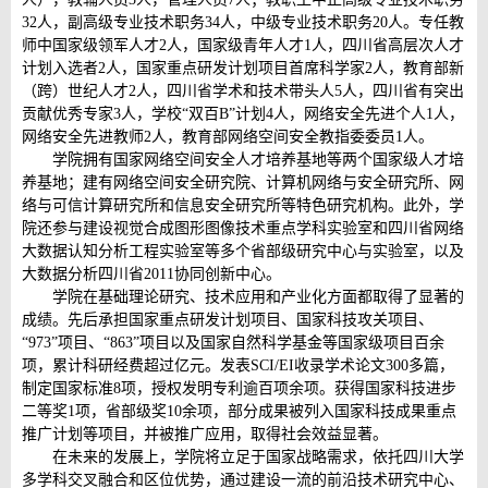
32人，副高级专业技术职务34人，中级专业技术职务20人。专任教
师中国家级领军人才2人，国家级青年人才1人，四川省高层次人才
计划入选者2人，国家重点研发计划项目首席科学家2人，教育部新
（跨）世纪人才2人，四川省学术和技术带头人5人，四川省有突出
贡献优秀专家3人，学校“双百B”计划4人，网络安全先进个人1人，
网络安全先进教师2人，教育部网络空间安全教指委委员1人。
学院拥有国家网络空间安全人才培养基地等两个国家级人才培
养基地；建有网络空间安全研究院、计算机网络与安全研究所、网
络与可信计算研究所和信息安全研究所等特色研究机构。此外，学
院还参与建设视觉合成图形图像技术重点学科实验室和四川省网络
大数据认知分析工程实验室等多个省部级研究中心与实验室，以及
大数据分析四川省2011协同创新中心。
学院在基础理论研究、技术应用和产业化方面都取得了显著的
成绩。先后承担国家重点研发计划项目、国家科技攻关项目、
“973”项目、“863”项目以及国家自然科学基金等国家级项目百余
项，累计科研经费超过亿元。发表SCI/EI收录学术论文300多篇，
制定国家标准8项，授权发明专利逾百项余项。获得国家科技进步
二等奖1项，省部级奖10余项，部分成果被列入国家科技成果重点
推广计划等项目，并被推广应用，取得社会效益显著。
在未来的发展上，学院将立足于国家战略需求，依托四川大学
多学科交叉融合和区位优势，通过建设一流的前沿技术研究中心、