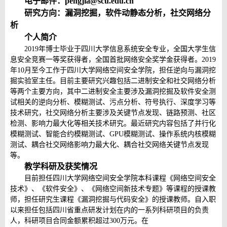
电子邮件：
pengjia@scu.edu.cn
研究方向：漏洞挖掘，软件动静态分析，社交网络分
析
个人简介
2019
年博士毕业于四川大学信息系统安全专业，全国大学生信
息安全竞赛一等奖获得者，全国首批网络安全奖学金获得者。
2019
年
10
月至今工作于四川大学网络空间安全学院，担任逆向与漏洞挖
掘实验室主任。目前主要研究兴趣包括二进制安全和社交网络分析
等两个主要方向，其中二进制安全主要涉及漏洞挖掘及软件安全测
试相关的逆向分析、模糊测试、污点分析、符号执行、深度学习等
技术研究，社交网络分析主要涉及关键节点发现、链路预测、社区
检测、影响力最大化等相关技术研究。最近研究内容包括了并行化
模糊测试、智能合约模糊测试、
GPU
模糊测试、操作系统内核模糊
测试、耦合社交网络影响力最大化、耦合社交网络关键节点发现
等。
教学科研及获奖情况
目前担任四川大学网络空间安全学院本科课程《网络空间安全
技术》、《软件安全》、《网络空间新技术专题》等课程的授课教
师，担任研究生课程《漏洞挖掘与代码安全》的授课教师。自入职
以来担任包括四川省重点研发计划在内的一系列科研项目的负责
人，科研项目合同金额累积超过
300
万元。在