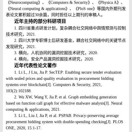
《
Neurocomputing
》、《
Computers & Security
》、《
Physica A
》、
《
Neural computing & applications
》、《
PloS one
》等国内外期刊发
表论文累积超过
30
余篇，同时担任以上期刊的审稿人。
近年主持的部分科研项目
1. 四川省重点研发计划，复杂耦合社交网络中舆情预测与控制
技术研究，
2021.
2. 四川大学专职博士后研发基金，耦合社交网络中的关键节点
发现研究，
2021.
3. 横向，人机协同的漏洞挖掘技术研究，
2020.
4. 横向，安全产品漏洞挖掘技术研究，
2020.
近年代表性论文著作
1. Li L, J Liu, Jia P. SecTEP: Enabling secure tender evaluation
with sealed prices and quality evaluation in procurement bidding
systems over blockchain[J]. Computers & Security, 2021,
103(2):102188.
2. Wu XW, Wang Y, Jia P, et al. Graph embedding generation
based on function call graph for effective malware analysis[J]. Neural
computing & applications, 2021.
3. Li L, Liu J, Jia P, et al. PSPAB: Privacy-preserving average
procurement bidding system with double-spending checking[J]. PLOS
ONE, 2020, 15:1-17.