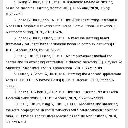
4. Wang Y, Jia P, Liu L, et al. A systematic review of fuzzing
based on machine learning techniques[J]. PloS one, 2020, 15(8):
e0237749.
5. Zhao G, Jia P, Zhou A, et al. InfGCN: Identifying Influential
Nodes in Complex Networks with Graph Convolutional Networks[J].
Neurocomputing, 2020, 414:18-26.
6. Zhao G, Jia P, Huang C, et al. A machine learning based
framework for identifying influential nodes in complex networks[J].
IEEE Access, 2020, 8:65462-65471.
7. Jia P, Liu J*, Huang C, et al. An improvement method for
degree and its extending centralities in directed networks [J]. Physica A:
Statistical Mechanics and its Applications, 2019, 532:121891.
8. Huang X, Zhou A, Jia P, et al. Fuzzing the Android applications
with HTTP/HTTPS network data[J]. IEEE Access, 2019, 7:59951-
59962.
9. Zhang H, Zhou A, Jia P, et al. InsFuzz: Fuzzing Binaries with
Location Sensitivity[J]. IEEE Access, 2019, 7:22434-22444.
10. Jia P, Liu J*, Fang Y, Liu L, Liu L. Modeling and analyzing
malware propagation in social networks with heterogeneous infection
rates [J]. Physica A: Statistical Mechanics and its Applications, 2018,
507:240-254