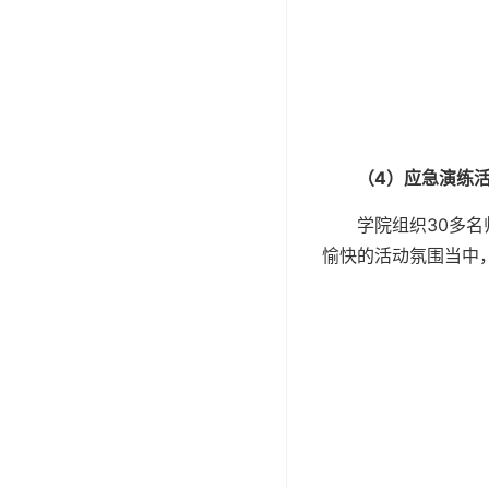
（
4
）应急演练
学院组织30多
愉快的活动氛围当中