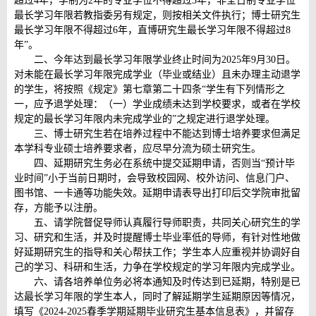
超过4年，学制为2年的专业学位不得超过3年，非全日制专业学位
最长学习年限若教指委另有规定，则按相关文件执行；博士研究生
最长学习年限不得超过6年，直博研究生最长学习年限不得超过8
年”。
二、今年达到最长学习年限学业终止时间为2025年9月30日。
对未能在最长学习年限完成学业（毕业或结业）且未办理主动退学
的学生，将按照《规定》第七章第二十四条“学生有下列情形之
一，应予退学处理：（一）学业成绩未达到学校要求，或者在学校
规定的最长学习年限内未完成学业的”之规定进行退学处理。
三、博士研究生若在培养过程中不能达到博士培养要求但满足
本学科专业硕士培养要求者，应尽早分流为硕士研究生。
四、延期研究生务必在系统中提交延期申请，否则当“预计毕
业时间”小于当前日期时，会导致校园网、校外访问、信息门户、
图书馆、一卡通等功能失效。延期申请表导出打印后交学院审批留
存，方能予以注册。
五、请学院督促导师认真履行导师职责，共同关心研究生的学
习、研究和生活，并及时提醒博士毕业率低的导师，有针对性地做
好延期研究生的指导和关心帮扶工作；学生本人应重视并协调好自
己的学习、科研和生活，力争在学校规定的学习年限内完成学业。
六、请各培养单位务必将本通知及时传达到已延期，特别是已
达最长学习年限的学生本人，同时了解延期学生延期原因等情况，
填写《2024-2025春季学期延期毕业研究生基本信息表》，并留存