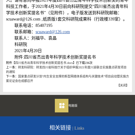
人。请有意向申报2021年度四川省杰出青年科学技术创新奖的青年
科技工作者，于2021年4月30日前向科研院提交“四川省杰出青年科
学技术创新奖提名书”（见附件），电子版发送到科研院邮箱：
scuaward@126.com ,纸质版1套交科研院成果科（行政楼339室）。
联系电话：85407195
联系邮箱：
scuaward@126.com
联系人：刘福华、袁晶
科研院
2021年4月20日
附件:四川省杰出青年科学技术创新奖提名书
附件【
四川省杰出青年科学技术创新奖提名书.docx
】已下载
236
次
上一条：
转发科研院：转发四川省科技厅关于组织申报2021年度川渝联合实施重点研发项目
的通知
下一条：
国家重点研发计划“内生安全支撑的新型网络体系结构与关键技术”项目启动暨实施方
案论证会在成都召开
【
关闭
】
电脑版
相关链接
| Links