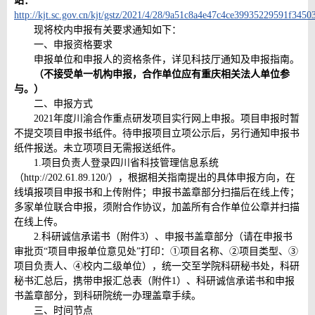
站：
http://kjt.sc.gov.cn/kjt/gstz/2021/4/28/9a51c8a4e47c4ce39935229591f3450
现将校内申报有关要求通知如下：
一、申报资格要求
申报单位和申报人的资格条件，详见科技厅通知及申报指南。
（不接受单一机构申报，合作单位应有重庆相关法人单位参
与。）
二、申报方式
2021年度川渝合作重点研发项目实行网上申报。项目申报时暂
不提交项目申报书纸件。待申报项目立项公示后，另行通知申报书
纸件报送。未立项项目无需报送纸件。
1.项目负责人登录四川省科技管理信息系统
（http://202.61.89.120/），根据相关指南提出的具体申报方向，在
线填报项目申报书和上传附件；申报书盖章部分扫描后在线上传；
多家单位联合申报，须附合作协议，加盖所有合作单位公章并扫描
在线上传。
2.科研诚信承诺书（附件3）、申报书盖章部分（请在申报书
审批页“项目申报单位意见处”打印：①项目名称、②项目类型、③
项目负责人、④校内二级单位），统一交至学院科研秘书处，科研
秘书汇总后，携带申报汇总表（附件1）、科研诚信承诺书和申报
书盖章部分，到科研院统一办理盖章手续。
三、时间节点