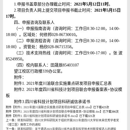
1.申报书盖章部分办理截止时间：
2021年5月12日11时
。
2.项目负责人网上提交项目申报书截止时间：
2021年5月15日
17时
。
四、申报咨询及联系人
（一）申报指南咨询（咨询时间：工作日8:30-12:00，14:00-
18:00）。区域处：何修邦028-86730010。
（二）申报流程咨询（咨询时间：工作日8:30-12:00，14:00-
18:00）。资管处：杨欣028-86715358。
（三）技术支持热线（咨询时间：工作日9:00-17:00）。张 波
85249950。
（四）校内联系人：田晟辰85403107
望江校区行政楼339办公室。
附件：
附件1. 2021年度川渝联合实施重点研发项目申报汇总表
附件2. 2021年度四川省科技计划项目联合申报备案表+协议模
板
附件3.四川省科技计划项目科研诚信承诺书
附件【
附件1. 2021年度川渝联合实施重点研发项目申报汇总表.xlsx
】已下载
423
次
附件【
附件2. 2021年度四川省科技计划项目联合申报备案表+协议模板.doc
】已下载
386
次
附件【
附件3. 四川省科技计划项目科研诚信承诺书.docx
】已下载
321
次
上一条：
转发科研院：四川大学科研院关于组织开展2021年度四川大学好未来优秀学者奖
（理工医）推荐工作的通知
下一条：
转发科研院：关于遴选2021年度四川省杰出青年科学技术创新奖候选人的通知