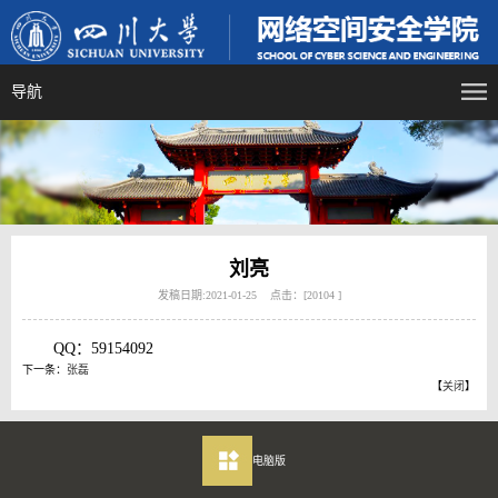
导航
刘亮
发稿日期:2021-01-25 点击：[
20104
]
QQ：59154092
下一条：
张磊
【
关闭
】
电脑版