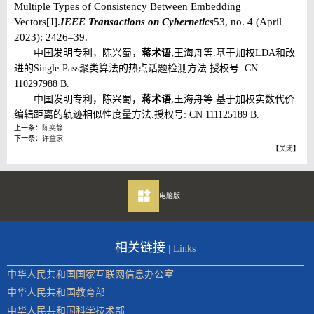
Multiple Types of Consistency Between Embedding
Vectors[J].
IEEE Transactions on Cybernetics
53, no. 4 (April
2023): 2426–39.
,
中国发明专利，陈兴蜀，
蒋术语
王海舟等
.
基于加权
LDA
和改
进的
Single-Pass
聚类算法的热点话题检测方法
.
授权号
: CN
110297988 B.
,
中国发明专利，陈兴蜀，
蒋术语
王海舟等
.
基于加权实数代价
编辑距离的轨迹相似性度量方法
.
授权号
: CN 111125189 B.
上一条：
陈奕静
下一条：
许益家
【
关闭
】
电脑版
相关链接
| Links
中华人民共和国国家互联网信息办公室
中华人民共和国教育部
中华人民共和国科学技术部