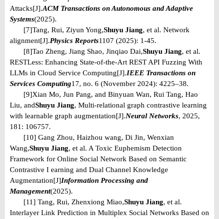
Attacks[J].
ACM Transactions on Autonomous and Adaptive
Systems
(2025).
[7]
Tang, Rui, Ziyun Yong,
Shuyu Jiang
, et al. Network
alignment[J].
Physics Reports
1107 (2025): 1-45.
[8]
Tao Zheng, Jiang Shao, Jinqiao Dai,
Shuyu Jiang
, et al.
RESTLess: Enhancing State-of-the-Art REST API Fuzzing With
LLMs in Cloud Service Computing[J].
IEEE Transactions on
Services Computing
17, no. 6 (November 2024): 4225–38.
[9]
Xian Mo, Jun Pang, and Binyuan Wan, Rui Tang, Hao
Liu, and
Shuyu Jiang
, Multi-relational graph contrastive learning
with learnable graph augmentation[J].
Neural Networks
, 2025,
181: 106757.
[10] Gang Zhou, Haizhou wang, Di Jin, Wenxian
Wang,
Shuyu Jiang
, et al. A Toxic Euphemism Detection
Framework for Online Social Network Based on Semantic
Contrastive I earning and Dual Channel Knowledge
Augmentation[J]
Information Processing and
Management
(2025).
[11] Tang, Rui, Zhenxiong Miao,
Shuyu Jiang
, et al.
Interlayer Link Prediction in Multiplex Social Networks Based on