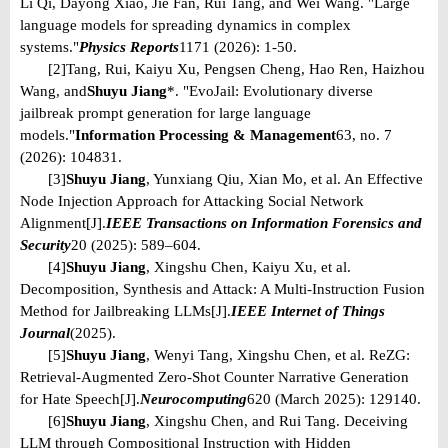
Li Qi, Dayong Xiao, Jie Fan, Rui Tang, and Wei Wang. "Large
language models for spreading dynamics in complex
systems."
Physics Reports
1171 (2026): 1-50.
[2]
Tang, Rui, Kaiyu Xu, Pengsen Cheng, Hao Ren, Haizhou
Wang, and
Shuyu Jiang
*. "EvoJail: Evolutionary diverse
jailbreak prompt generation for large language
models."
Information Processing & Management
63, no. 7
(2026): 104831.
[3]
Shuyu Jiang
, Yunxiang Qiu, Xian Mo, et al. An Effective
Node Injection Approach for Attacking Social Network
Alignment[J].
IEEE Transactions on Information Forensics and
Security
20 (2025): 589–604.
[4]
Shuyu Jiang
, Xingshu Chen, Kaiyu Xu, et al.
Decomposition, Synthesis and Attack: A Multi-Instruction Fusion
Method for Jailbreaking LLMs[J].
IEEE Internet of Things
Journal
(2025).
[5]
Shuyu Jiang
, Wenyi Tang, Xingshu Chen, et al. ReZG:
Retrieval-Augmented Zero-Shot Counter Narrative Generation
for Hate Speech[J].
Neurocomputing
620 (March 2025): 129140.
[6]
Shuyu Jiang
, Xingshu Chen, and Rui Tang. Deceiving
LLM through Compositional Instruction with Hidden