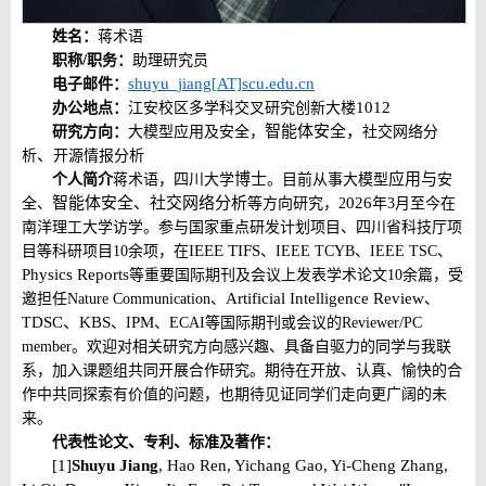
姓名：
蒋术语
/
职称
职务：
助理研究员
shuyu_jiang
AT]scu.edu.cn
电子邮件：
[
1012
办公地点：
江安校区多学科交叉研究创新大楼
智能体安全，
研究方向：
大模型应用及安全，
社交网络分
、
析
开源情报分析
博士
应用与
个人简介
蒋术语，四川大学
。目前从事大模型
安
智能体安全、社交网络分析
026
全、
等方向研究
，
2
年
3
月至今在
南洋理工大学访学。参与国家重点研发计划项目、
四川省科技厅项
IEEE TIFS
目
等科研项目
10
余项，在
、
IEEE TCYB
、
IEEE TSC
、
Physics Reports
等重要国际期刊及会议上发表学术论文
10
余篇，受
Artificial Intelligence Review
邀担任
Nature Communication
、
、
DSC
、
KBS
PM
/
T
、
I
、
ECAI
等国际期刊或会议的
Reviewer
PC
member
。欢迎对相关研究方向感兴趣、具备自驱力的同学与我联
系，加入课题组共同开展合作研究。期待在开放、认真、愉快的合
作中共同探索有价值的问题，也期待见证同学们走向更广阔的未
来。
代表性论文、专利、标准及著作：
[1]
Shuyu Jiang
, Hao Ren, Yichang Gao, Yi-Cheng Zhang,