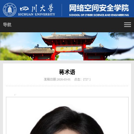
导航
蒋术语
发稿日期:2026-03-01 点击：[
727
]
.