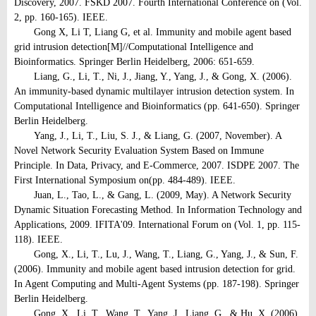
Discovery, 2007. FSKD 2007. Fourth International Conference on (Vol.
2, pp. 160-165). IEEE.
Gong X, Li T, Liang G, et al. Immunity and mobile agent based
grid intrusion detection[M]//Computational Intelligence and
Bioinformatics. Springer Berlin Heidelberg, 2006: 651-659.
Liang, G., Li, T., Ni, J., Jiang, Y., Yang, J., & Gong, X. (2006).
An immunity-based dynamic multilayer intrusion detection system. In
Computational Intelligence and Bioinformatics (pp. 641-650). Springer
Berlin Heidelberg.
Yang, J., Li, T., Liu, S. J., & Liang, G. (2007, November). A
Novel Network Security Evaluation System Based on Immune
Principle. In Data, Privacy, and E-Commerce, 2007. ISDPE 2007. The
First International Symposium on(pp. 484-489). IEEE.
Juan, L., Tao, L., & Gang, L. (2009, May). A Network Security
Dynamic Situation Forecasting Method. In Information Technology and
Applications, 2009. IFITA'09. International Forum on (Vol. 1, pp. 115-
118). IEEE.
Gong, X., Li, T., Lu, J., Wang, T., Liang, G., Yang, J., & Sun, F.
(2006). Immunity and mobile agent based intrusion detection for grid.
In Agent Computing and Multi-Agent Systems (pp. 187-198). Springer
Berlin Heidelberg.
Gong, X., Li, T., Wang, T., Yang, J., Liang, G., & Hu, X. (2006).