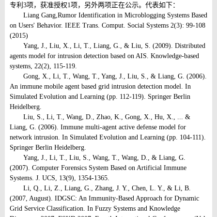
专利3项，获准授权1项，另外两项正在公示。代表如下：
Liang Gang,Rumor Identification in Microblogging Systems Based
on Users' Behavior. IEEE Trans. Comput. Social Systems 2(3): 99-108
(2015)
Yang, J., Liu, X., Li, T., Liang, G., & Liu, S. (2009). Distributed
agents model for intrusion detection based on AIS. Knowledge-based
systems, 22(2), 115-119.
Gong, X., Li, T., Wang, T., Yang, J., Liu, S., & Liang, G. (2006).
An immune mobile agent based grid intrusion detection model. In
Simulated Evolution and Learning (pp. 112-119). Springer Berlin
Heidelberg.
Liu, S., Li, T., Wang, D., Zhao, K., Gong, X., Hu, X., ... &
Liang, G. (2006). Immune multi-agent active defense model for
network intrusion. In Simulated Evolution and Learning (pp. 104-111).
Springer Berlin Heidelberg.
Yang, J., Li, T., Liu, S., Wang, T., Wang, D., & Liang, G.
(2007). Computer Forensics System Based on Artificial Immune
Systems. J. UCS, 13(9), 1354-1365.
Li, Q., Li, Z., Liang, G., Zhang, J. Y., Chen, L. Y., & Li, B.
(2007, August). IDGSC: An Immunity-Based Approach for Dynamic
Grid Service Classification. In Fuzzy Systems and Knowledge