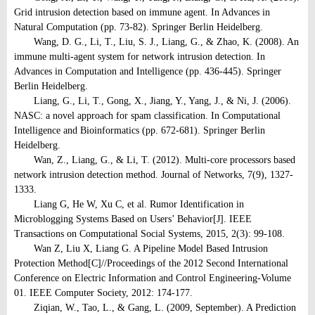
Grid intrusion detection based on immune agent. In Advances in
Natural Computation (pp. 73-82). Springer Berlin Heidelberg.
Wang, D. G., Li, T., Liu, S. J., Liang, G., & Zhao, K. (2008). An
immune multi-agent system for network intrusion detection. In
Advances in Computation and Intelligence (pp. 436-445). Springer
Berlin Heidelberg.
Liang, G., Li, T., Gong, X., Jiang, Y., Yang, J., & Ni, J. (2006).
NASC: a novel approach for spam classification. In Computational
Intelligence and Bioinformatics (pp. 672-681). Springer Berlin
Heidelberg.
Wan, Z., Liang, G., & Li, T. (2012). Multi-core processors based
network intrusion detection method. Journal of Networks, 7(9), 1327-
1333.
Liang G, He W, Xu C, et al. Rumor Identification in
Microblogging Systems Based on Users’ Behavior[J]. IEEE
Transactions on Computational Social Systems, 2015, 2(3): 99-108.
Wan Z, Liu X, Liang G. A Pipeline Model Based Intrusion
Protection Method[C]//Proceedings of the 2012 Second International
Conference on Electric Information and Control Engineering-Volume
01. IEEE Computer Society, 2012: 174-177.
Ziqian, W., Tao, L., & Gang, L. (2009, September). A Prediction