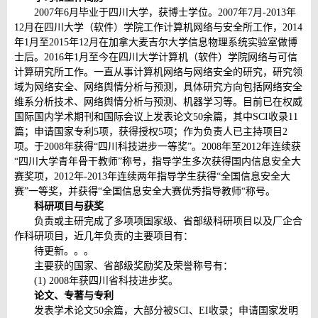
2007年6月毕业于四川大学，获博士学位。2007年7月-2013年
12月在四川大学（软件）学院工作计算机网络与安全所工作，2014
年1月至2015年12月在加拿大麦吉尔大学信息物理系统实验室做博
士后。2016年1月至今在四川大学计算机（软件）学院网络与可信
计算研究所工作。一直从事计算机网络与网络安全的研究，研究领
域为网络安全、网络舆情分析与预测，具体研究方向包括网络安全
维系分析技术、网络舆情分析与预测、机器学习等。目前已在权威
国际国内学术期刊和国际会议上发表论文50余篇，其中SCI收录11
篇；申请国家专利5项，获得授权5项；作为负责人已主持项目2
项。于2008年获得“四川科技进步一等奖”。2008年至2012年连续获
“四川大学青年骨干教师”称号，指导学生多次获得国内信息安全大
赛奖项，2012年-2013年连续两年指导学生获得“全国信息安全大
赛”一等奖，并获得“全国信息安全大赛优秀指导教师“称号。
科研项目与获奖
负责或主研完成了多项项国家级、省部级科研项目以及厂企合
作科研项目，近几年负责的主要项目有：
待更新。。。
主要获的国家、省部级奖励奖及荣誉称号有：
(1) 2008年获四川省科技进步奖。
论文、专著与专利
发表学术论文50余篇，大部分被SCI、EI收录；申请国家发明