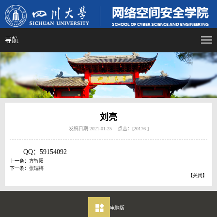
导航
刘亮
发稿日期:2021-01-25 点击：[
20176
]
QQ：59154092
上一条：
方智阳
下一条：
张瑞梅
【
关闭
】
电脑版