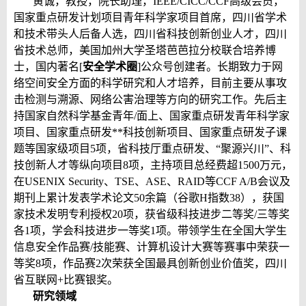
黄诚，教授，院长助理，
IEEE/CICC/CCF
高级会员，
国家重点研发计划项目青年科学家项目首席，四川省学术
和技术带头人后备人选，四川省科技创新创业人才，四川
省技术总师，美国加州大学圣塔芭芭拉分校联合培养博
士，国内著名
[
安全学术圈
]
公众号创建者。长期致力于网
络空间安全方面的科学研究和人才培养，目前主要从事攻
击检测与溯源、网络公害治理等方向的研究工作。先后主
持国家自然科学基金青年
/
面上、国家重点研发青年科学家
项目、国家重点研发
**
科技创新项目、国家重点研发子课
题等国家级项目
5
项，省科技厅重点研发、
“
聚源兴川
”
、科
技创新人才等纵向项目
8
项，主持项目总经费超
1500
万元，
在
USENIX Security
、
TSE
、
ASE
、
RAID
等
CCF A/B
会议及
期刊上累计发表学术论文
50
余篇（谷歌
H
指数
38
），获国
家技术发明专利授权
20
项，获省级科技进步二等奖
/
三等奖
各
1
项，学会科技进步一等奖
1
项。带领学生在全国大学生
信息安全作品赛
/
技能赛、计算机设计大赛等赛事中荣获一
等奖
8
项，作品赛
2
次荣获全国最具创新创业价值奖，四川
省互联网
+
比赛银奖。
研究领域