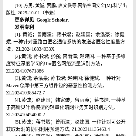
[10].
方勇, 黄诚, 贾鹏, 唐文佚等
.
网络空间安全
[M].
科学出
版社
, 2025-10-01
（书籍）
更多详见
Google Scholar
.
发明专利
[1]. 黄诚；曾雨潼；蒋书熠；赵建国；余泓豪；徐健
斌. 一种针对重路由匿名通信系统的发送者匿名性度量方
法，ZL202410834033X
[2].
黄诚; 蒋书熠; 张强; 曾雨潼; 赵建国. 一种基于多维
度特征深度学习的Tor匿名网络流量识别方法，
ZL2024107671886
[3].
黄诚; 余泓豪; 蒋书熠; 赵建国; 徐健斌. 一种针对
Maven仓库中第三方组件包的恶意性检测方法，
ZL202410385472.7
[4].
黄诚；赵建国；韩家璇；曾雨潼；蒋书熠. 一种基
于高斯贝叶斯模型的轻量化暗网业务实时识别方法，
ZL202410454000.2
[5].
黄诚；蒋书熠；曾雨潼；赵建国. 一种针对可公开
获取漏洞的协同利用预测方法, ZL202311135463.4