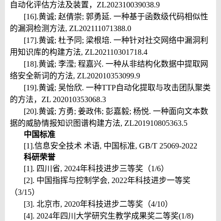
自动化评估方法及装置，ZL202310039038.9
[16].
黄诚; 赵倩崇; 郭勇延. 一种基于函数级代码相似性
的漏洞检测方法, ZL202111071388.0
[17].
黄诚; 杜予同; 梁根培. 一种针对社交网络中漏洞利
用知识库的构建方法, ZL202110301718.4
[18].
黄诚; 李滢; 程嘉兴. 一种从非结构化数据中提取网
络安全新词的方法, ZL202010353099.9
[19].
黄诚; 吴怡欣. 一种TTP自动化提取与攻击团队聚类
的方法，ZL 202010353068.3
[20].
黄诚; 方勇; 姜政伟; 彭嘉毅; 杨悦. 一种面向文本数
据的威胁情报知识图谱构建方法, ZL201910805363.5
中国标准
[1].
信息安全技术 术语, 中国标准, GB/T 25069-2022
科研荣誉
[1]
. 四川省, 2024年科技进步三等奖（1/6）
[2]. 中国指挥与控制学会, 2022年科技进步一等奖
（3/15）
[3]. 北京市, 2020年科技进步二等奖（4/10）
[4]. 2024年四川大学研究生教学成果奖二等奖(1/8)