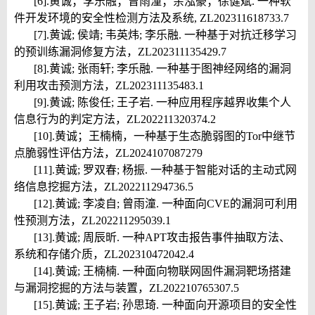
[6].
黄诚；李乐融；曾雨潼；余泓豪；徐健斌. 一种软
件开发环境的安全性检测方法及系统, ZL202311618733.7
[7].
黄诚; 侯靖; 韦英炜; 李乐融. 一种基于对抗迁移学习
的预训练漏洞修复方法，ZL202311135429.7
[8].
黄诚; 张雨轩; 李乐融. 一种基于图神经网络的漏洞
利用攻击预测方法，ZL202311135483.1
[9].
黄诚; 陈俊任; 王子岩. 一种应用程序越界收集个人
信息行为的判定方法，ZL202211320374.2
[10].
黄诚；王楠楠，一种基于生态脆弱图的Tor中继节
点脆弱性评估方法，ZL2024107087279
[11].
黄诚; 罗双春; 杨振. 一种基于智能对话的主动式网
络信息挖掘方法，ZL202211294736.5
[12].
黄诚; 李凌自; 曾雨潼. 一种面向CVE的漏洞可利用
性预测方法，ZL202211295039.1
[13].
黄诚; 周辰昕. 一种APT攻击报告事件抽取方法、
系统和存储介质，ZL202310472042.4
[14].
黄诚; 王楠楠. 一种面向物联网固件漏洞靶场搭建
与漏洞挖掘的方法与装置，ZL202210765307.5
[15].
黄诚; 王子岩; 孙思琦. 一种面向开源项目的安全性