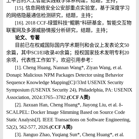
上平台的人工智能实践教学体系构建
，结题，主持；
[15]. 信息网络安全公安部重点实验室，
基于深度学习
的网络隐蔽通信检测研究
，结题，主持；
[16]. 2018 CCF-绿盟科技“鲲鹏”科研基金，
智能交互物
联蜜网及多源威胁情报分析研究
，结题，主持；
论文、专著
目前已在权威国际国内学术期刊和会议上发表论文50
余篇，其中SCI/EI收录40余篇；授权国家技术发明专利20
余项，代表性工作如下，
欢迎引用参考
：
[1]. C
heng Huang, Nan
nan Wang*, Ziyan Wang, et al.
Donapi: Malicious NPM Pac
kages Detector using Behavior
Sequence Knowledge Mapping[C]//33rd USENIX Security
Symposium (USENIX Security 24), Philadelphia, PA: USENIX
Association, 2024:3765--3782.
(CCF A类)
[2]. Jiaxuan Han, Cheng Huang*, Jiayong Liu, et al. δ-
SCALPEL: Docker Image Slimming Based on Source Code
Static Analysis[J]. IEEE Transactions on Software Engineering,
52(2), 562-577, 2026.
(CCF A类)
[3]. Jianguo Zhao, Yuqiang Sun*, Cheng Huang*, et al.