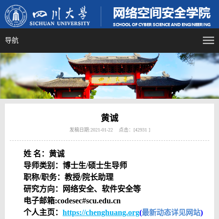
导航
黄诚
发稿日期:2021-01-22 点击：[
42931
]
姓 名：黄诚
导师类别：博士生/硕士生导师
职称/职务：教授/院长助理
研究方向：网络安全、软件安全等
电子邮箱:
codesec#scu.edu.cn
个人主页：
https://chenghuang.org
(
)
最新动态详见网站