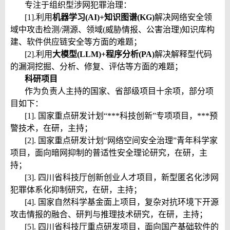
专注于组织型涉网犯罪治理：
[1].
利用
机器学习(AI)+知识图谱(KG)
解决网络安全领
域中攻击检测/溯源、领域(威胁情报、公害治理)知识库构
建、软件供应链安全等方面的难题；
[2].
利用
大模型(LLM)+程序分析(PA)
解决解释型代码
的漏洞挖掘、分析、修复、评估等方面的难题；
科研项目
作为负责人主持的国家、省部
级项目十余项，部分项
目如下：
[1]. 国家重点研发计划“***科技创新”专项项目，
***预
警技术
，在研，主持；
[2]. 国家重点研发计划“网络空间安全治理”青年科学家
项目，
面向暗网抑制的普适性安全理论研究
，在研，主
持；
[3]. 四川省科技厅创新创业人才项目，
新型匿名化涉网
犯罪体系化抑制研究
，在研，主持；
[4]. 国家自然科学基金面上项目，
复杂对抗环境下开源
攻击情报的融合、研判与推理技术研究
，在研，主持；
[5]. 四川省科技厅重点研发项目，
面向国产基础软件的