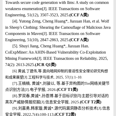
Towards secure code generation with llms: A study on common
weakness enumeration[J]. IEEE Transactions on Software
Engineering, 51(12), 3507-3523, 2025.
(CCF A类)
[4]. Yutong Zeng, Cheng Huang*, Jiaxuan Han, et al. Wolf
in Sheep’s Clothing: Shearing the Camouflage of Malicious Java
Components in Maven[J]. IEEE Transactions on Software
Engineering, 51(10), 2847-2863, 2025.
(CCF A类)
[5]. Shuyi Jiang, Cheng Huang*, Jiaxuan Han.
CoExpMiner: An AHIN-Based Vulnerability Co-Exploitation
Mining Framework[J]. IEEE Transactions on Reliability, 2025,
74(2): 2613-2625.
(JCR Q1类)
[6].
黄诚
,
丁建伟
,
等
.
面向暗网抑制的普适性安全理论研究构想
和成果展望
[J].
工程科学与技术
, 2025, 57(1):1–10.
[7].
王楠楠, 黄诚
*,
刘骏以, 等
.
基于异构图的
Tor
网络关键节
(CCF T1类)
点识别方法
[J].
电子学报
, 2026.
[8].
罗双春
,
黄诚
*,
孙恩博
.
基于目标识别与主题引导对话的
(CCF T2类)
黑灰产威胁情报挖掘
[J].
信息安全学报
, 2025.
[9].
刘嘉勇
,
韩家璇
,
黄诚
*.
源代码漏洞静态分析技术
[J].
信息
.
(CCF T2类)
安全学报
, 2022,7(4):100-113