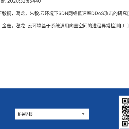
er. 2020;32:e5440
桐，葛龙，朱毅.云环境下SDN网络低速率DDoS攻击的研究[J].通信学
鑫，葛龙. 云环境基于系统调用向量空间的进程异常检测[J].计算机研究与