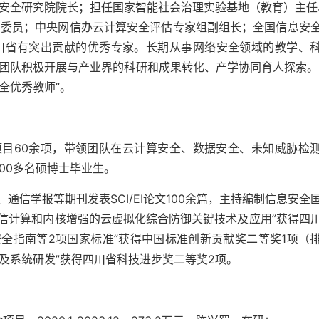
安全研究院院长；担任国家智能社会治理实验基地（教育）主任
会委员；中央网信办云计算安全评估专家组副组长；全国信息安
川省有突出贡献的优秀专家。长期从事网络安全领域的教学、
团队积极开展与产业界的科研和成果转化、产学协同育人探索。2
全优秀教师”。
项目60余项，带领团队在云计算安全、数据安全、未知威胁检
00多名硕博士毕业生。
stems、通信学报等期刊发表SCI/EI论文100余篇，主持编制信息安全
于可信计算和内核增强的云虚拟化综合防御关键技术及应用”获得四
计算服务安全指南等2项国家标准”获得中国标准创新贡献奖二等奖1项（
究及系统研发”获得四川省科技进步奖二等奖2项。