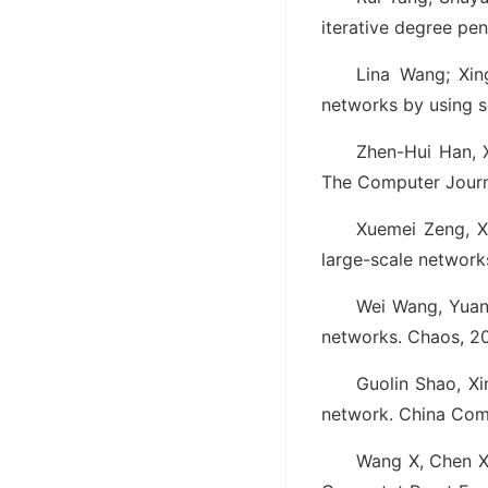
iterative degree p
Lina Wang; Xin
networks by using 
Zhen-Hui Han, 
The Computer Journa
Xuemei Zeng, X
large-scale networ
Wei Wang, Yuanh
networks. Chaos, 20
Guolin Shao, X
network. China Comm
Wang X, Chen X,