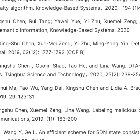
enalty algorithm. Knowledge-Based Systems，2020，194 (1
gshu Chen; Rui Tang; Yawei Yue; Yi Zhu; Xuemei Zeng; 
semantic information, Knowledge-Based Systems, 2020
Xing-Shu Chen, Xue-Mei Zeng, Yi Zhu, Ming-Yong Yin. Det
l, 2019, 62(12): 1777-1792 (CCF B)
ingshu Chen , Guolin Shao, Tao He, and Lina Wang. DTA-H
ks. Tsinghua Science and Technology，2020, 25(2): 239-25
ui Ma, Tao Wu, Yang Dai, Xingshu Chen and Lidia A. Braun
19, 29: 123131
ingshu Chen, Xuemei Zeng, Lina Wang. Labeling malicious
unications, 2019, (11): 183-200
 Wang Y, Ge L. An efficient scheme for SDN state consist