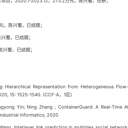
2020.1-2023.12，273.2万元，陈兴蜀，在研；
6万元，陈兴蜀，已结题；
，陈兴蜀，已结题；
万元，陈兴蜀，已结题；
 Hierarchical Representation from Heterogeneous Flow-
 2020, 15: 1525-1540. (CCF-A，1区)
ngyong Yin; Ning Zhang ; ContainerGuard: A Real-Time A
ndustrial Informatics, 2020
g. Interlayer link prediction in multiplex social network