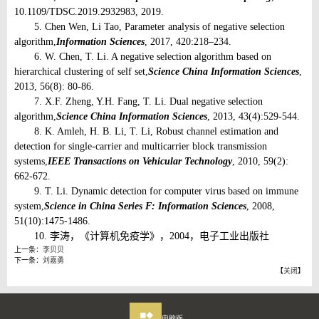
10.1109/TDSC.2019.2932983, 2019.
5. Chen Wen, Li Tao, Parameter analysis of negative selection
algorithm,
Information Sciences
, 2017, 420:218–234.
6. W. Chen, T. Li. A negative selection algorithm based on
hierarchical clustering of self set,
Science China Information Sciences
,
2013, 56(8): 80-86.
7. X.F. Zheng, Y.H. Fang, T. Li. Dual negative selection
algorithm,
Science China Information Sciences
, 2013, 43(4):529-544.
8. K. Amleh, H. B. Li, T. Li, Robust channel estimation and
detection for single-carrier and multicarrier block transmission
systems,
IEEE Transactions on Vehicular Technology
, 2010, 59(2):
662-672.
9. T. Li. Dynamic detection for computer virus based on immune
system,
Science in China Series F: Information Sciences
, 2008,
51(10):1475-1486.
10. 李涛，《计算机免疫学》，2004，电子工业出版社
上一条：
李贝贝
下一条：
刘嘉勇
【
关闭
】
电脑版