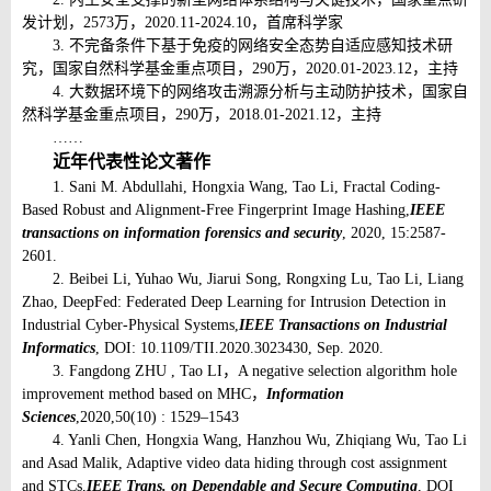
发计划，2573万，2020.11-2024.10，首席科学家
3. 不完备条件下基于免疫的网络安全态势自适应感知技术研
究，国家自然科学基金重点项目，290万，2020.01-2023.12，主持
4. 大数据环境下的网络攻击溯源分析与主动防护技术，国家自
然科学基金重点项目，290万，2018.01-2021.12，主持
……
近年代表性论文著作
1. Sani M. Abdullahi, Hongxia Wang, Tao Li, Fractal Coding-
Based Robust and Alignment-Free Fingerprint Image Hashing,
IEEE
transactions on information forensics and security
, 2020, 15:2587-
2601.
2. Beibei Li, Yuhao Wu, Jiarui Song, Rongxing Lu, Tao Li, Liang
Zhao, DeepFed: Federated Deep Learning for Intrusion Detection in
Industrial Cyber-Physical Systems,
IEEE Transactions on Industrial
Informatics
, DOI: 10.1109/TII.2020.3023430, Sep. 2020.
3. Fangdong ZHU , Tao LI，A negative selection algorithm hole
improvement method based on MHC，
Information
Sciences
,2020,50(10) : 1529–1543
4. Yanli Chen, Hongxia Wang, Hanzhou Wu, Zhiqiang Wu, Tao Li
and Asad Malik, Adaptive video data hiding through cost assignment
and STCs,
IEEE Trans. on Dependable and Secure Computing
, DOI