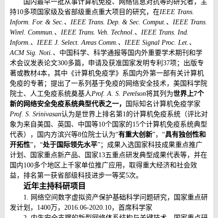
国内最早一批从事计算机免疫、网络信息对抗等的研究者，主
持10多项国家级及省部级重点重大项目的研究，在
IEEE Trans.
Inform. For. & Sec.、IEEE Trans. Dep. & Sec. Comput.、IEEE Trans.
Wirel. Commun.、IEEE Trans. Veh. Technol.、IEEE Trans. Ind.
Inform.、IEEE J. Select. Areas Comm.、IEEE Signal Proc. Let.、
ACM Sig. Noti.、
中国科学、科学通报等国内外重要学术期刊和学
术会议发表论文300多篇，申请及获准国家发明专利37项；出版专
著或教材4本，其中《计算机免疫学》系国内外第一部有关计算机
免疫的专著；提出了一系列基于免疫的网络安全技术，美国科学院
院士、人工免疫系统奠基人
Prof. A. S. Perelson
将其列为
世界上7个
新的网络安全免疫系统典型代表之一，
国际知名计算机免疫学家
Prof. S. Srinivasan
认为是世界上排名第1的计算机免疫系统（评比对
象为来自美国、英国、中国等10个国家的15个计算机免疫系统典型
代表），国内方滨兴等8位院士认为“
有重大创新
”，“
具有独创性和
开拓性
”，“
处于国际领先水平
”；成果入选国家科技成果重点推广
计划、国家重点新产品、国家13五重点研发典型成果代表等，并在
国内100多个地区上千家单位推广应用，取得重大经济和社会效
益，排名第一获省部级科技进步一等奖5次。
近年主持科研项目
1. 网络空间数字虚拟资产保护基础科学问题研究，国家重点研
发计划，1400万，2016.06-2020.10，首席科学家
2. 内生安全支撑的新型网络体系结构与关键技术，国家重点研