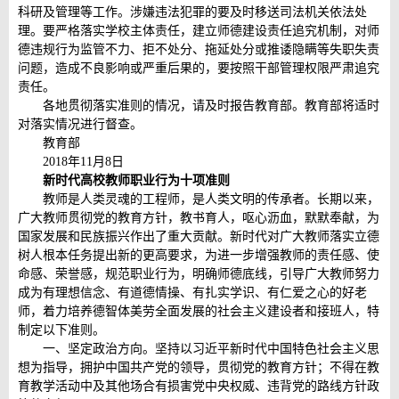
科研及管理等工作。涉嫌违法犯罪的要及时移送司法机关依法处
理。要严格落实学校主体责任，建立师德建设责任追究机制，对师
德违规行为监管不力、拒不处分、拖延处分或推诿隐瞒等失职失责
问题，造成不良影响或严重后果的，要按照干部管理权限严肃追究
责任。
各地贯彻落实准则的情况，请及时报告教育部。教育部将适时
对落实情况进行督查。
教育部
2018年11月8日
新时代高校教师职业行为十项准则
教师是人类灵魂的工程师，是人类文明的传承者。长期以来，
广大教师贯彻党的教育方针，教书育人，呕心沥血，默默奉献，为
国家发展和民族振兴作出了重大贡献。新时代对广大教师落实立德
树人根本任务提出新的更高要求，为进一步增强教师的责任感、使
命感、荣誉感，规范职业行为，明确师德底线，引导广大教师努力
成为有理想信念、有道德情操、有扎实学识、有仁爱之心的好老
师，着力培养德智体美劳全面发展的社会主义建设者和接班人，特
制定以下准则。
一、坚定政治方向。坚持以习近平新时代中国特色社会主义思
想为指导，拥护中国共产党的领导，贯彻党的教育方针；不得在教
育教学活动中及其他场合有损害党中央权威、违背党的路线方针政