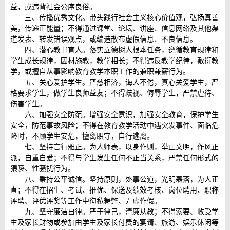
益，或违背社会公序良俗。
三、传播优秀文化。带头践行社会主义核心价值观，弘扬真善
美，传递正能量；不得通过课堂、论坛、讲座、信息网络及其他渠
道发表、转发错误观点，或编造散布虚假信息、不良信息。
四、潜心教书育人。落实立德树人根本任务，遵循教育规律和
学生成长规律，因材施教，教学相长；不得违反教学纪律，敷衍教
学，或擅自从事影响教育教学本职工作的兼职兼薪行为。
五、关心爱护学生。严慈相济，诲人不倦，真心关爱学生，严
格要求学生，做学生良师益友；不得歧视、侮辱学生，严禁虐待、
伤害学生。
六、加强安全防范。增强安全意识，加强安全教育，保护学生
安全，防范事故风险；不得在教育教学活动中遇突发事件、面临危
险时，不顾学生安危，擅离职守，自行逃离。
七、坚持言行雅正。为人师表，以身作则，举止文明，作风正
派，自重自爱；不得与学生发生任何不正当关系，严禁任何形式的
猥亵、性骚扰行为。
八、秉持公平诚信。坚持原则，处事公道，光明磊落，为人正
直；不得在招生、考试、推优、保送及绩效考核、岗位聘用、职称
评聘、评优评奖等工作中徇私舞弊、弄虚作假。
九、坚守廉洁自律。严于律己，清廉从教；不得索要、收受学
生及家长财物或参加由学生及家长付费的宴请、旅游、娱乐休闲等