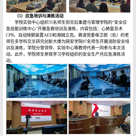
（5
）应急培训与演练活动
学院实验中心组织35名师生到灾后重建与管理学院的“安全应
急技能训练中心”开展急救培训及演练，内容包括：心肺复苏术
CPR、自动除颤装置AED和海姆立克。邀请党委保卫部（处）的老
师在多学科交叉研究创新大楼为网安学院87名师生开展消防安全培
训及演练，学院分管领导、实验中心等教师代表一同参与本次活
动。此外，学院师生参观学习学校组织的安全生产月应急演练活
动。