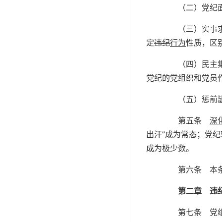
（二）党纪面前
（三）实事求是
定
违纪
行为
性质，区
（四）民主集中
党纪的党组织和党员
（五）惩前毖后
第五条
深
出汗”成为常态；党
成为极少数。
第六条 本条例
第二章 违
第七条 党组织