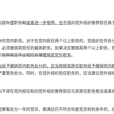
内提
升
拔
职务
和
或者进一步使用，也不得
向党外组织推荐担任高
的党内职务。对于在党内担任两个以上职务的，党组织在作处
，必须撤销其担任的最高职务。如果决定撤销其两个以上职务，
织
依照规定作出相应处理
撤销其党外职务
。
当给予撤销党内职务处分的，应当按照其原任职务给予撤销党内
严重警告处分。同时，在党外组织担任职务的，应当建议党外组
不得在党内担任和向党外组织推荐担任与其原任职务相当或者
察看处分一年的党员，期满后仍不符合恢复党员权利条件的，