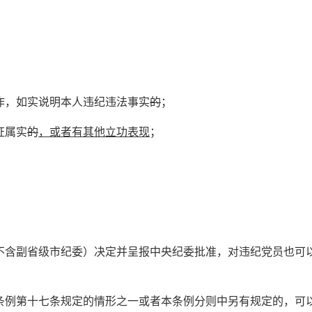
作，如实说明本人违纪违法事实
的
；
证属实
的
，或者有其他立功表现
；
含副省级市纪委）决定并呈报中央纪委批准，对违纪党员也可
例第十七条规定的情形之一或者本条例分则中另有规定的，可