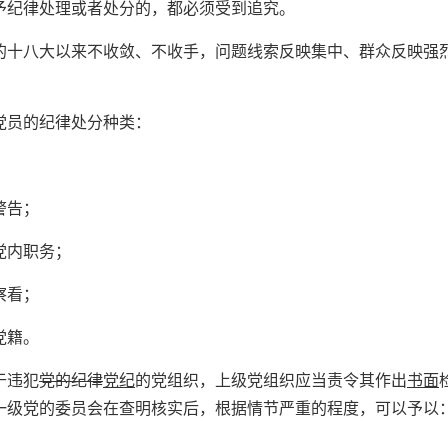
予纪律处理或者处分的，都必须受到追究。
八大以来不收敛、不收手，问题线索反映集中、群众反映强烈
员的纪律处分种类：
；
告；
内职务；
看；
籍。
违犯
党的纪律
党纪
的党组织，上级党组织应当责令其作出
书面
一级党的委员会在查明核实后，根据情节严重的程度，可以予以