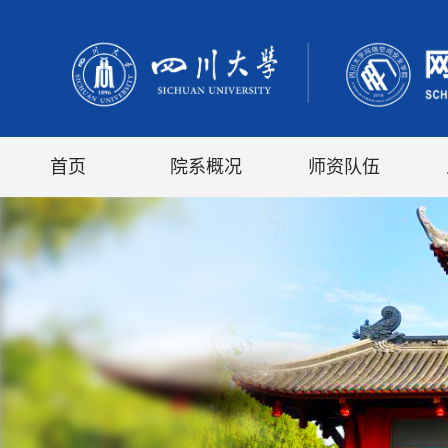
首页
院系概况
师资队伍