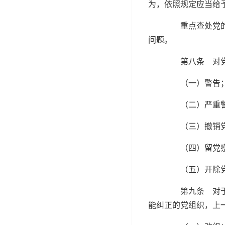
为，依照规定应当给
重点查处党的十
问题。
第八条 对党
（一）警告
（二）严重警
（三）撤销党
（四）留党察
（五）开除党
第九条 对于
能纠正的党组织，上