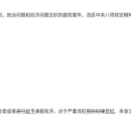
，政治问题和经济问题交织的腐败案件，违反中央八项规定精
检查或者
进行
给予
通报批评。对于严重违犯
党的纪律
党纪
、本身
：