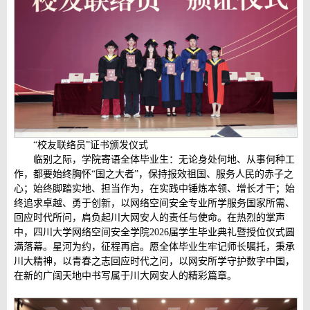
“校友联络员”证书颁发仪式
临别之际，学院寄语全体毕业生：无论身处何地、从事何种工
作，都要始终胸怀“国之大者”，保持报效祖国、服务人民的赤子之
心；始终脚踏实地、担当作为，在实践中锤炼本领、增长才干；始
终追求卓越、勇于创新，以网络空间安全专业所学服务国家所需、
回应时代所问，肩负起川大网安人的责任与使命。在热烈的掌声
中，四川大学网络空间安全学院2026届学生毕业典礼暨授位仪式圆
满落幕。星河为约，征程再启。愿全体毕业生牢记师长嘱托，秉承
川大精神，以青春之志回应时代之问，以网安所学守护数字中国，
在新的广阔天地中书写属于川大网安人的精彩篇章。