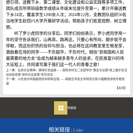
想引领、送教下乡、第二课堂、文化建设和公益实践等多项工作，
团队成员所带班级数学成绩从年级末位提升至第一，累计开展送教
下乡24次，覆盖学生1200余人次；2024年12月，支教团队组织50名
当地学生赴四川大学开展研学活动，帮助孩子们拓宽视野、树立理
想。
听了罗小虎同学的分享后，同学们纷纷表示，罗小虎同学用一
年的坚守告诉我们，山再高，路再远，只要心有所向，脚步就不会
停歇，而这份炽热的信仰与担当，也必将在这间教室里生根发芽，
激励着在场的同学——不负韶华，不负时代，相信“到祖国和人民
最需要的地方去”会成为越来越多青年人的追求，在民族复兴的伟
大征程上，共同谱写属于我们这一代人的青春之歌！
上一条：
弘扬长征精神，赓续红色血脉——我院本科生二支部举办“重走长征路”线上健步走活
动总结会暨“讲好长征故事”系列活动
下一条：
以优良作风赋能网安科研新征程——网络空间安全学院院长陈兴蜀教授讲授专题党
课
【
关闭
】
电脑版
相关链接
| Links