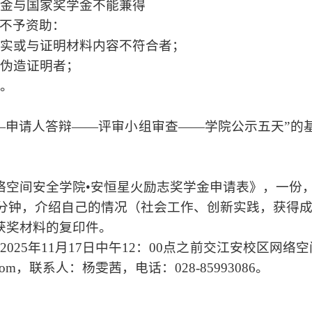
奖学金与国家奖学金不能兼得
不予资助：
写不实或与证明材料内容不符合者；
和伪造证明者；
者。
—申请人答辩——评审小组审查——学院公示五天”的
络空间安全学院
•
安恒星火励志奖学金申请表》，一份
3-5分钟，介绍自己的情况（社会工作、创新实践，获
获奖材料的复印件。
025年11月17日中午12：00点之前交江安校区网
qq.com，联系人：杨雯茜，电话：028-85993086。