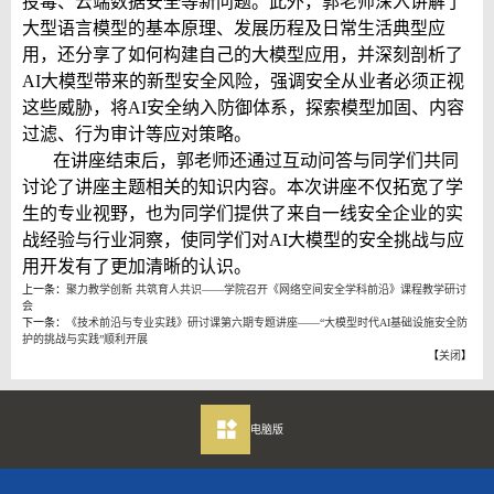
投毒、云端数据安全等新问题。此外，郭老师深入讲解了
大型语言模型的基本原理、发展历程及日常生活典型应
用，还分享了如何构建自己的大模型应用，并深刻剖析了
AI
大模型带来的新型安全风险，强调安全从业者必须正视
这些威胁，将
AI
安全纳入防御体系，探索模型加固、内容
过滤、行为审计等应对策略。
在讲座结束后，郭老师还通过互动问答与同学们共同
讨论了讲座主题相关的知识内容。本次讲座不仅拓宽了学
生的专业视野，也为同学们提供了来自一线安全企业的实
战经验与行业洞察，使同学们对
AI
大模型的安全挑战与应
用开发有了更加清晰的认识。
上一条：
聚力教学创新 共筑育人共识——学院召开《网络空间安全学科前沿》课程教学研讨
会
下一条：
《技术前沿与专业实践》研讨课第六期专题讲座——“大模型时代AI基础设施安全防
护的挑战与实践”顺利开展
【
关闭
】
电脑版