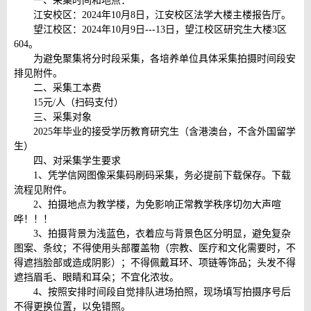
一、采集时间和地点：
江安校区：2024年10月8日，江安校区法学大楼主楼报告厅。
望江校区：2024年10月9日---13日，望江校区研究生大楼3区
604。
为避免聚集将分时段采集，各培养单位具体采集拍摄时间段安
排见附件。
二、采集工本费
15元/人（扫码支付）
三、采集对象
2025年毕业的接受学历教育研究生（含港澳台，不含外国留学
生）
四、对采集学生要求
1、凭学信网图像采集码刷码采集，务必提前下载保存。下载
流程见附件。
2、拍摄地点为教学楼，为免影响正常教学秩序切勿大声喧
哗！！！
3、拍摄背景为浅蓝色，衣着应与背景色区分明显，避免复杂
图案、条纹；不得使用头部覆盖物（宗教、医疗和文化需要时，不
得遮挡脸部或造成阴影）；不得佩戴耳环、项链等饰品；头发不得
遮挡眉毛、眼睛和耳朵；不宜化浓妆。
4、按照安排时间段自觉排队进场拍照，现场填写拍摄序号后
不得更换位置，以免错照。