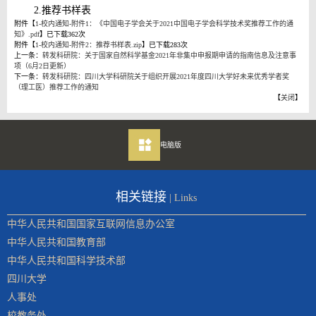
2.推荐书样表
附件【
1-校内通知-附件1：《中国电子学会关于2021中国电子学会科学技术奖推荐工作的通
知》.pdf
】已下载
362
次
附件【
1-校内通知-附件2：推荐书样表.zip
】已下载
283
次
上一条：
转发科研院：关于国家自然科学基金2021年非集中申报期申请的指南信息及注意事
项（6月2日更新）
下一条：
转发科研院：四川大学科研院关于组织开展2021年度四川大学好未来优秀学者奖
（理工医）推荐工作的通知
【
关闭
】
电脑版
相关链接
| Links
中华人民共和国国家互联网信息办公室
中华人民共和国教育部
中华人民共和国科学技术部
四川大学
人事处
校教务处