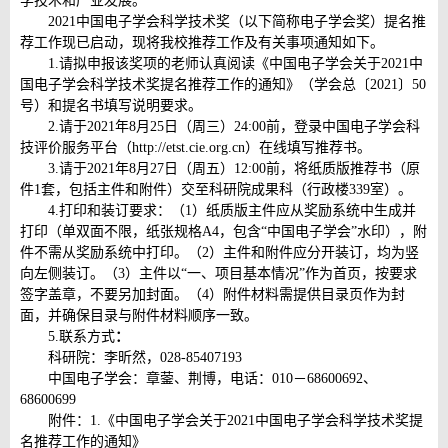
学技术和产业发展。
2021中国电子学会科学技术奖（以下简称电子学会奖）提名推
荐工作现已启动，现将我校推荐工作及有关事项通知如下。
1.请拟申报该奖项的老师认真阅读《中国电子学会关于2021中
国电子学会科学技术奖提名推荐工作的通知》（学会总〔2021〕50
号）和提名书填写说明要求。
2.请于2021年8月25日（周三）24:00前，登录中国电子学会科
技评价服务平台（http://etst.cie.org.cn）在线填写推荐书。
3.请于2021年8月27日（周五）12:00前，将纸质版推荐书（原
件1套，包括主件和附件）交至科研院成果科（行政楼339室）。
4.打印和装订要求：（1）纸质版主件应从奖励系统中生成并
打印（单双面不限，纸张规格A4，包含“中国电子学会”水印），附
件不需从奖励系统中打印。（2）主件和附件应分开装订，均为竖
向左侧装订。（3）主件以“一、项目基本情况”作为首页，按要求
签字盖章，不要另加封面。（4）附件材料需提供目录页作为封
面，并确保目录与附件材料顺序一致。
5.联系方式
：
科研院：李昕然，028-85407193
中国电子学会：章蓥、荆博，电话：010－68600692、
68600699
附件：1.《中国电子学会关于2021中国电子学会科学技术奖提
名推荐工作的通知》