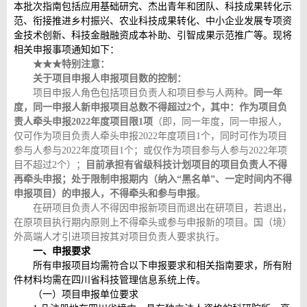
本批次指南包括应用基础研究、杰出青年和团队、科技成果转化示
范、衔接推进乡村振兴、农业科技成果转化、中小企业发展专项资
金技术创新、科技金融融资成本补助、引智成果示范推广等。现将
相关申报事项通知如下：
★★★特别注意：
关于项目申报人申报项目数的控制：
项目申报人角色包括项目负责人和项目参与人两种。
同一年
度，同一申报人新申报项目总数不得超过2个，其中：作为项目负
责人牵头申报2022年度项目限1项
（即，同一年度，同一申报人，
仅可作为项目负责人牵头申报2022年度项目1个，同时可作为项目
参与人参与2022年度项目1个；或仅作为项目参与人参与2022年项
目不超过2个）；
目前承担有省级科技计划项目的项目负责人不得
再牵头申报；处于限制申报期内（纳入“黑名单”、一定时间内不得
申报项目）的申报人，不得牵头和参与申报
。
在研项目负责人不得因申报新项目而退出在研项目，若退出，
在原项目执行期内原则上不得牵头或参与申报新的项目。国（境）
外高端人才引进项目按其对项目负责人要求执行。
一、申报要求
所有申报项目均需符合以下申报要求和相关指南要求，所有附
件材料均需在四川省科技管理信息系统上传。
（一）项目申报单位要求