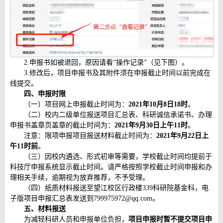
2.申报书如被退回，原因请看“操作记录”（见下图）。
3.修改后，项目申报书及其附件须在申报截止时间以前完成在
线提交。
四、申报时限
（一）项目网上申报截止时间为：
2021年10月8日18时
。
（二）校内二级单位报送项目汇总表、科研诚信承诺书、办理
申报书盖章页盖章的截止时间为：
2021年9月30日上午11时
。
注意：限项申报项目报送材料截止时间为：
2021年9月22日上
午11时前
。
（三）因校内遴选、形式初审等需要，学校截止时间均提前于
科技厅申报系统显示截止时间。请严格按照学校截止时间申报和办
理相关手续，逾期视为放弃推荐，不予受理。
（四）纸质材料报送至望江校区行政楼339科研院基金科，电
子版项目申报汇总表发送到799975972@qq.com。
五、材料报送
为减轻科研人员和申报单位负担，
项目申报时暂不提交项目申