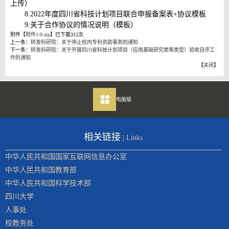
上传）
8.2022年度四川省科技计划项目联合申报备案表+协议模板
9.关于合作协议的情况说明（模板）
附件【
附件1-9.zip
】已下载
312
次
上一条：
转发科研院：关于停止校内专利资助事务的通知
下一条：
转发科研院：关于开展四川省科技计划项目（应用基础研究类等类型）验收自评工
作的通知
【
关闭
】
电脑版
相关链接
| Links
中华人民共和国国家互联网信息办公室
中华人民共和国教育部
中华人民共和国科学技术部
四川大学
人事处
校教务处