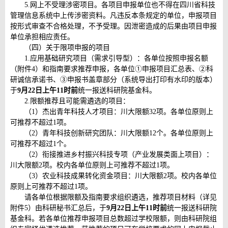
5.网上不受理涉密项目。各项目申报单位也不得在四川省科技
管理信息系统中上传涉密资料。凡违反本条规定的单位，申报项目
按形式审查不合格处理，不予受理。因泄密造成的后果由项目申报
单位承担相应责任。
（四）关于限项申报的项目
1.应用基础研究项目（需求引导型）：各单位按照申报名额
（附件4）和指南要求推荐申报，各单位①申报项目汇总表、②科
研诚信承诺书、③申报书盖章部分（系统导出打印有水印的版本）
于
9月22日上午11时前
统一报送科研院基金科。
2.限额推荐且可能需遴选的项目：
（1）杰出青年科技人才项目：川大限额32项。各单位原则上
可推荐不超过1项。
（2）青年科技创新研究团队：川大限额12个。各单位原则上
可推荐不超过1个。
（2）衔接推进乡村振兴科技专项（产业发展类面上项目）：
川大限额2项。校内各单位原则上可推荐不超过1项。
（3）农业科技成果转化资金项目：川大限额2项。校内各单位
原则上可推荐不超过1项。
请各单位根据限额及指南要求组织遴选，推荐项目材料（详见
附件5）由科研秘书汇总后，于
9月22日上午11时前
统一报送科研院
基金科。若各单位推荐申报项目总数超过学校限额，则由科研院组