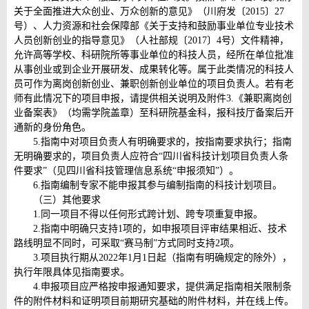
关于全面推进大众创业、万众创新的意见》（川府发〔2015〕27
号）、人力资源和社会保障部《关于支持和鼓励事业单位专业技术
人员创新创业的指导意见》（人社部规〔2017〕4号）文件精神，
允许高等学校、科研院所等事业单位的科技人员，经所在单位批准
从事创业或到企业开展研发、成果转化等。属于此类情况的科技人
员可作为离岗创新创业、兼职创新创业单位的项目负责人。若有老
师有此情况下的项目申报，请提供相关说明及附件3.《兼职离岗创
业备案表》（均需学院盖章）至科研院基金科，报科技厅备案后开
通新的身份角色。
5.指南中对项目负责人有明确要求的，按指南要求执行；指南
无明确要求的，项目负责人应符合“四川省科技计划项目负责人条
件要求”（见四川省科技管理信息系统“申报须知”）。
6.指南编制专家不能申报其参与编制指南的科技计划项目。
（三）其他要求
1.同一项目不得以任何形式跨计划、跨专项重复申报。
2.指南中明确只支持1项的，如申报项目评审结果相近、技术
路线明显不同时，可采取“赛马制”方式同时支持2项。
3.项目执行期从2022年1月1日起（指南有明确规定的除外），
执行年限具体见指南要求。
4.申报项目应严格按申报通知要求，提供满足指南相关限制条
件的附件材料和证明项目前期研究基础的附件材料，并在线上传。