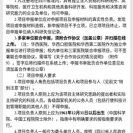
1.凡注册地在四川省境内，具有独立法人资格的科研院所、高
等院校、医疗卫生机构和其他具备科研开发、科技服务和决策咨询
研究能力的企业及单位，均可申报。
2.项目申报单位应对申报项目及申报材料的真实性负责。发现
项目或申报材料造假，新申报项目不予立项，已立项项目终止，项
目申报单位纳入科研失信记录。
3.
多家单位联合申报，须附合作协议（加盖公章）并扫描在线
上传。
（注：华西医院、华西口腔医院和华西第二医院作为独立申
报单位进行项目申报；校内单位和三家医院联合申报项目，可不签
署联合申报协议，需填写《关于合作协议的情况说明》（附件
9），签字后将扫描件在系统上传；申报书审批页合作单位意见处
须加盖合作单位公章）
（二）项目申报人要求
1.项目申报人角色包括项目负责人和项目参与人（见前文“特
别注意”部分）。
2.项目负责人原则上应为该项目主体研究思路的提出者和实际
主持研究的科技人员。各级国家机关的公务人员（包括行使科技计
划管理职能的其他人员）不得申报。
3.项目负责人原则上应为
1961年12月31日以后出生
（中国科学
院、中国工程院院士除外），指南中有明确要求的按指南要求执
行。
4.项目负责人一般应为牵头单位人员。按照《四川省人民政府