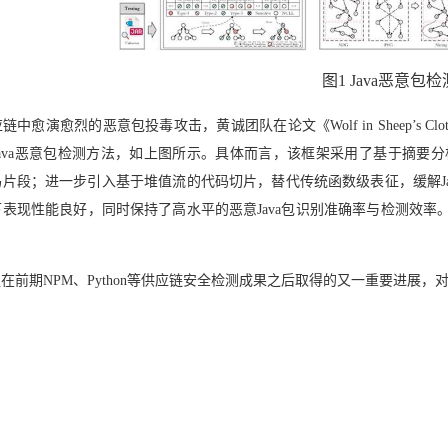
图
1 Java
恶意包检
应链中愈演愈烈的恶意包投毒攻击，黄诚团队在论文《
Wolf in Sheep’s Clo
ava
恶意包检测方法，如上图所示。具体而言，该框架采用了基于摘要分
码片段；进一步引入基于堆值流的代码切片，替代传统函数级表征，缓解
J
下表现性能良好，同时保持了高水平的恶意
Java
包识别准确率与检测效率
。
组在前期
NPM
、
Python
等供应链安全检测成果之后取得的又一重要进展，