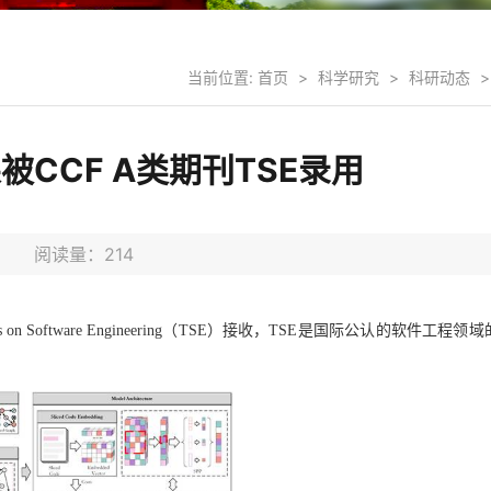
当前位置:
首页
>
科学研究
>
科研动态
>
CCF A类期刊TSE录用
8日 阅读量：
214
 on Software Engineering
（
TSE
）接收，
TSE
是国际公认的软件工程领域