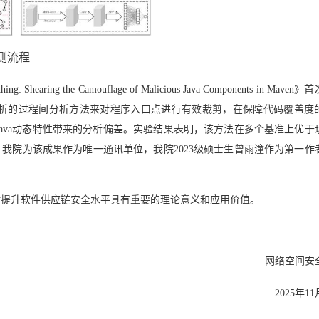
测流程
thing: Shearing the Camouflage of Malicious Java Components in Maven
》首
析的过程间分析方法来对程序入口点进行有效裁剪，在保障代码覆盖度
ava
动态特性带来的分析偏差。实验结果表明，该方法在多个基准上优于
。我院为该成果作为唯一通讯单位，我院
2023
级硕士生曾雨潼作为第一作
对提升软件供应链安全水平具有重要的理论意义和应用价值。
网络空间安
2025年1