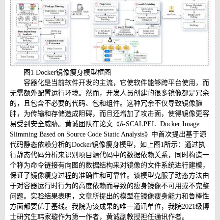
图
1 Docker
镜像瘦身模型框图
容器化是当前软件开发的主流，它使软件能够跨平台使用，而
无需额外配置运行环境。然而，开发人员创建的很多镜像都是冗余
的，且包含不必要的代码、包和组件。这种冗余不仅导致镜像臃
肿，为传输和存储造成阻碍，而且还增加了攻击面，使得镜像更容
易受到安全威胁。黄诚团队在论文《
δ-SCALPEL: Docker Image
Slimming Based on Source Code Static Analysis
》中首次提出基于源
代码静态依赖分析的
Docker
镜像瘦身模型，如上图
1
所示：通过执
行静态代码分析来识别项目源代码中的数据依赖关系，同时构造一
个称为命令链接有向图的数据结构来对镜像的文件系统进行建模，
保证了镜像瘦身过程的准确性和可靠性。该模型克服了动态方法由
于对容器运行时行为的高度依赖而导致的瘦身镜像不可用或不完整
问题。实验结果表明，文章所提出的模型在镜像瘦身能力和鲁棒性
方面都要优于基线。我院为该成果的唯一通讯单位，我院
2021
级博
士研究生韩家璇作为第一作者，黄诚副教授担任通讯作者。