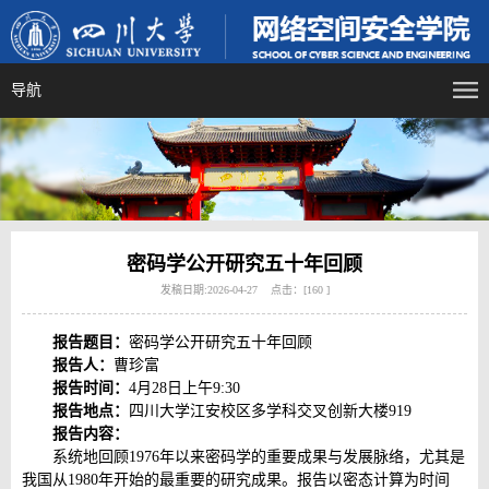
导航
密码学公开研究五十年回顾
发稿日期:2026-04-27 点击：[
160
]
报告题目：
密码学公开研究五十年回顾
报告人：
曹珍富
报告时间：
4
月28日上午9:30
报告地点：
四川大学江安校区多学科交叉创新大楼919
报告内容：
系统地回顾1976年以来密码学的重要成果与发展脉络，尤其是
我国从1980年开始的最重要的研究成果。报告以密态计算为时间