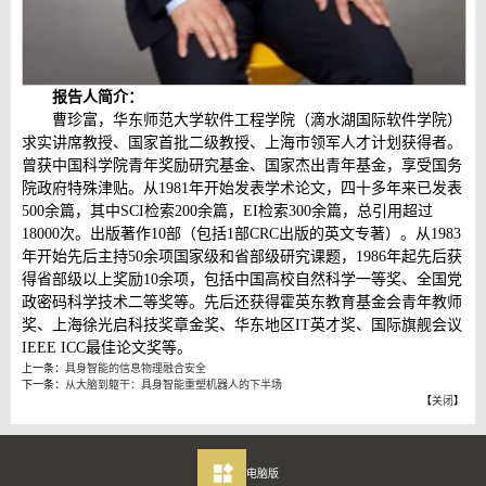
报告人简介：
曹珍富，华东师范大学软件工程学院（滴水湖国际软件学院）
求实讲席教授、国家首批二级教授、上海市领军人才计划获得者。
曾获中国科学院青年奖励研究基金、国家杰出青年基金，享受国务
院政府特殊津贴。从1981年开始发表学术论文，四十多年来已发表
500余篇，其中SCI检索200余篇，EI检索300余篇，总引用超过
18000次。出版著作10部（包括1部CRC出版的英文专著）。从1983
年开始先后主持50余项国家级和省部级研究课题，1986年起先后获
得省部级以上奖励10余项，包括中国高校自然科学一等奖、全国党
政密码科学技术二等奖等。先后还获得霍英东教育基金会青年教师
奖、上海徐光启科技奖章金奖、华东地区IT英才奖、国际旗舰会议
IEEE ICC最佳论文奖等。
上一条：
具身智能的信息物理融合安全
下一条：
从大脑到躯干：具身智能重塑机器人的下半场
【
关闭
】
电脑版