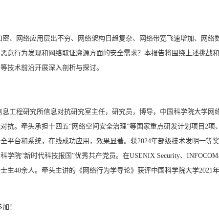
加密、网络应用层出不穷、网络架构日趋复杂、网络带宽飞速增加、网络
在恶意行为发现和网络取证溯源方面的安全需求？本报告将围绕上述挑战
用等技术前沿开展深入剖析与探讨。
信息工程研究所信息对抗研究室主任，研究员，博导，中国科学院大学网
对抗。牵头承担十四五“网络空间安全治理”等国家重点研发计划项目2项、
全平台和系统，在线成功应用，效果显著。获2024年部级技术发明一等奖、
国科学院“新时代科技报国”优秀共产党员。在
USENIX Security、INFO
士生40余人。牵头主讲的《网络行为学导论》获评中国科学院大学2021年
参加！