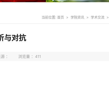
当前位置:
首页
>
学院资讯
>
学术交流
>
析与对抗
 来源 ： 浏览量 ：
411