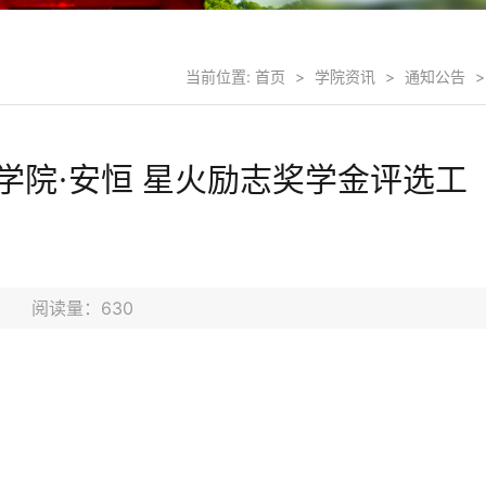
当前位置:
首页
>
学院资讯
>
通知公告
>
学院·安恒 星火励志奖学金评选工
知
6日 阅读量：
630