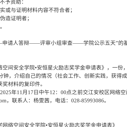
不予资助：
写不实或与证明材料内容不符合者；
和伪造证明者；
者。
—申请人答辩——评审小组审查——学院公示五天”的
络空间安全学院
•
安恒星火励志奖学金申请表》，一份
3-5分钟，介绍自己的情况（社会工作、创新实践，获
获奖材料的复印件。
025年11月17日中午12：00点之前交江安校区网
qq.com，联系人：杨雯茜，电话：028-85993086。
学网络空间安全学院
•
安恒星火励志奖学金申请表》