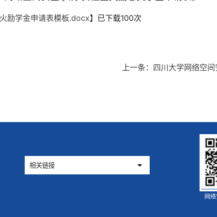
星火励学金申请表模板.docx
】已下载
100
次
上一条：
四川大学网络空间
网络