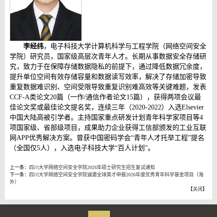
李经纬
，电子科技大学计算机科学与工程学院（网络空间安全
学院）研究员，国家级高层次青年人才。长期从事数据安全存储研
究，致力于在保障存储数据隐私的前提下，通过降低数据冗余度，
提升单位空间有效存储容量和数据读写效率，解决了存储加密导致
重复数据难识别、空间受限导致重复识别难高效等关键难题，发表
CCF-A
类论文
20
篇（一作
/
通信作者论文
15
篇），获得两项会议最
佳论文奖或最佳论文提名奖，连续三年（
2020-2022
）入选
Elsevier
中国大陆高被引学者。主持国家重点研发计划青年科学家项目等
4
项国家级、省部级项目，成果助力企业获得工信部颁发的工业互联
网
APP
优秀解决方案。曾获中国密码学会
“
青年人才托举工程
”
提名
（全国仅
5
人），入选电子科技大学
“
百人计划
”
。
上一条：
四川大学网络空间安全学院2026年硕士研究生招生复试通知
下一条：
四川大学网络空间安全学院诚邀全球英才申报2026年度优秀青年科学基金项目（海
外）
【
关闭
】