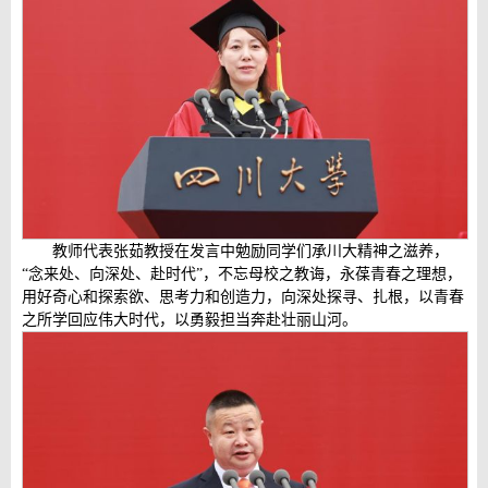
教师代表张茹教授在发言中勉励同学们承川大精神之滋养，
“念来处、向深处、赴时代”，不忘母校之教诲，永葆青春之理想，
用好奇心和探索欲、思考力和创造力，向
深处
探寻、扎根，以青春
之所学回应伟大时代，以勇毅担当奔赴壮丽山河。