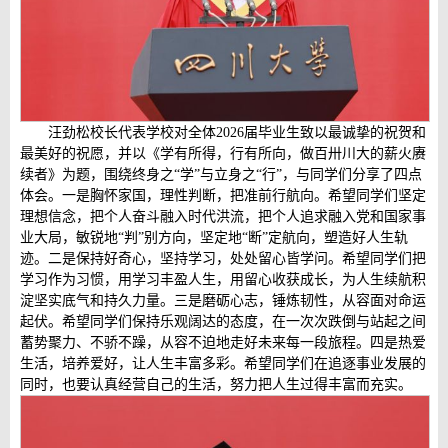
汪劲松校长代表学校对全体2026届毕业生致以最诚挚的祝贺和
最美好的祝愿，并以《学有所得，行有所向，做百卅川大的薪火赓
续者》为题，围绕终身之“学”与立身之“行”，与同学们分享了四点
体会。一是胸怀家国，理性判断，把准前行航向。希望同学们坚定
理想信念，把个人奋斗融入时代洪流，把个人追求融入党和国家事
业大局，敏锐地“判”别方向，坚定地“断”定航向，塑造好人生轨
迹。二是保持好奇心，坚持学习，处处留心皆学问。希望同学们把
学习作为习惯，用学习丰盈人生，用留心收获成长，为人生续航积
淀坚实底气和持久力量。三是磨砺心志，锤炼韧性，从容面对命运
起伏。希望同学们保持乐观阔达的态度，在一次次跌倒与站起之间
蓄势聚力、不骄不躁，从容不迫地走好未来每一段旅程。四是热爱
生活，培养爱好，让人生丰富多彩。希望同学们在追逐事业发展的
同时，也要认真经营自己的生活，努力把人生过得丰富而充实。