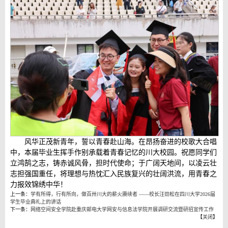
风华正茂新青年，誓以青春赴山海。在昂扬奋进的校歌大合唱
中，本届毕业生挥手作别承载着青春记忆的川大校园。祝愿同学们
立鸿鹄之志，铸赤诚风骨，担时代使命；于广阔天地间，以凌云壮
志担强国重任，将理想与热忱汇入民族复兴的壮阔洪流，用青春之
力报效锦绣中华！
上一条：
学有所得，行有所向，做百卅川大的薪火赓续者 ——校长汪劲松在四川大学2026届
学生毕业典礼上的讲话
下一条：
网络空间安全学院赴重庆邮电大学网安与信息法学院开展调研交流暨研招宣传工作
【
关闭
】