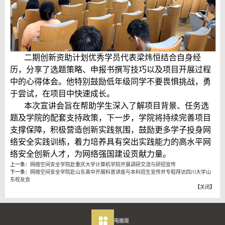
二期创新资助计划优秀学员代表梁炜恒结合自身经
历，分享了选题策略、申报书撰写技巧以及项目开展过程
中的心得体会。他特别鼓励低年级同学不要畏惧挑战，勇
于尝试，在项目中快速成长。
本次宣讲会旨在帮助学生深入了解项目背景、任务选
题及学院的配套支持政策，下一步，学院将持续完善项目
支撑保障，积极营造创新实践氛围，鼓励更多学子投身网
络安全实践训练，着力培养具有突出实践能力的高水平网
络安全创新人才，为网络强国建设贡献力量。
上一条：
网络空间安全学院赴重庆大学计算机学院开展调研交流与研招宣传
下一条：
网络空间安全学院赴山东高中开展科普讲座与本科招生宣传并专程拜访四川大学山
东校友会
【
关闭
】
电脑版