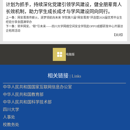
计划为抓手，持续深化党建引领学风建设，健全朋辈育人
长效机制，助力学生成长成才与学风建设同向同行。
上一条：
网安菁英传薪火，逐梦领航向未来 学院第六届“网安菁英”评选暨2026届优秀毕业生
经验分享会圆满举办
下一条：
筑牢网安，“职”引未来——四川大学网络空间安全学院赴OPPO成都研发中心开展访
企拓岗活动
【
关闭
】
电脑版
相关链接
| Links
中华人民共和国国家互联网信息办公室
中华人民共和国教育部
中华人民共和国科学技术部
四川大学
人事处
校教务处