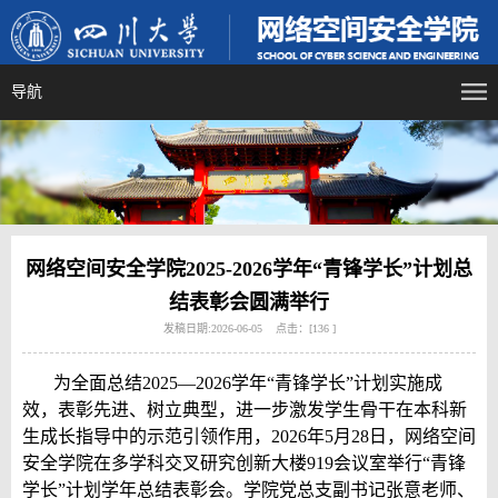
导航
网络空间安全学院2025-2026学年“青锋学长”计划总
结表彰会圆满举行
发稿日期:2026-06-05 点击：[
136
]
为全面总结
2025—2026
学年“青锋学长”计划实施成
效，表彰先进、树立典型，进一步激发学生骨干在本科新
生成长指导中的示范引领作用，
2026
年
5
月
28
日，网络空间
安全学院在多学科交叉研究创新大楼
919
会议室举行“青锋
学长”计划学年总结表彰会。学院党总支副书记张意老师、