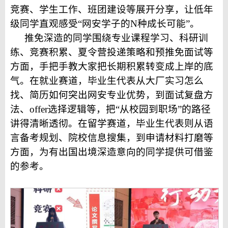
竞赛、学生工作、
班团建设
等
展开分享，让低年
级同学直观感受“网安学子的N种成长可能”
。
推免
深造的
同学围绕专业
课程
学习
、科研训
练、竞赛积累、夏令营
投递策略
和预推免
面试
等
方面，
手把手教大家把长期
积累
转变成上岸的底
气
。
在就业赛道，毕业生代表从大厂实习怎么
找、简历如何突出网安专业优势，到面试复盘方
法、offer选择逻辑等，把“从校园到职场”的路径
讲得清晰透彻
。
在留学赛道，毕业生代表则
从语
言
备考规划
、
院校
信息搜集
，到申请
材料
打磨
等
方面，为有
出国出境深造意向的
同学提供
可借鉴
的
参考。