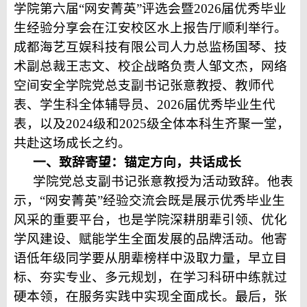
学院第六届“网安菁英”评选会暨2026届优秀毕业
生经验分享会在江安校区水上报告厅顺利举行
。
成都海艺互娱科技有限公司人力总监杨国琴、技
术副总裁王志文、校企战略负责人邹文杰，网络
空间安全学院党总支副书记张意
教授、
教师代
表、学生科
全体辅导员
、2026届优秀毕业生代
表
，以
及
2024级和2025级全体本科生齐聚一堂，
共赴这场成长之约
。
一、致辞寄望：锚定方向，共话成长
学院党总支副书记张意
教授为活动
致辞
。他表
示，
“网安菁英”经验交流会既是展示优秀毕业生
风采的重要平台，也是学院
深耕
朋辈引领、
优化
学风建设、
赋能
学生全面发展的
品牌活动
。
他寄
语
低年级同学
要
从
朋辈
榜样中汲取力量，
早立目
标、
夯实专业
、多元
规划，在学习科研
中练就过
硬本领，在服务
实践
中实现全面成长
。
最后，张