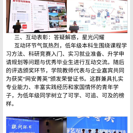
三、互动表彰
：答疑解惑，星光闪耀
互动环节气氛热烈，低年级本科生
围绕课程学
习
方法
、科研竞赛入门、实习就业准备、升学申
请规划等问题与
优秀毕业生进行互动
交流。随后
的评选颁奖环节，
学院
教师代表与
企业嘉宾
共同
为获奖
“网安菁英”颁发荣誉证书
。
这群兼具扎实
专业能力、
丰富实践经历和
家国情怀的青年学
子，
为低年级同学树立了可学、可追、可及的榜
样。