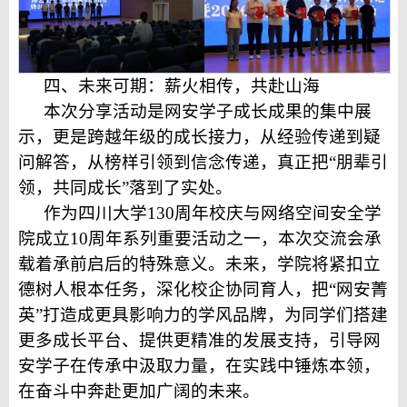
四、
未来可期：薪火相传，共赴山海
本次分享活动是网安学子
成长成果的集中展
示，
更
是
跨越年级的成长接力，从经验传递到疑
问解答，从榜样引领到信念传递，真正把“朋辈引
领，共同成长”落到了实处
。
作为四川大学130周年校庆与网络空间安全学
院成立10周年系列重要活动之一，本次交流会承
载着承前启后的特殊意义。
未来，学院将
紧扣
立
德树人根本任务，深化校企协同育人，
把
“网安菁
英”
打造成更具影响力的学风
品牌，
为同学们搭建
更多成长平台、提供更精准的发展支持，
引导网
安学子在传承中汲取力量，在实践中锤炼本领，
在奋斗中奔赴更加广阔的未来。