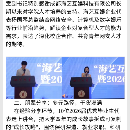
意副书记特别感谢
成都海艺互娱科技有限公司
长
期以来对学院人才培养的支持。
海艺互娱企业代
表
杨国琴总监
结合
网络安全、
计算机及数字娱乐
等行业前沿趋势
，
解读企业对复合型人才的能力
需求，
表达了深化校企合作、
共育青年网安人才
的期待。
二、朋辈分享：多元路径，干货满满
在经验分享环节，
10
位2026届优秀毕业生代
表
走上讲台，把大学四年的成长故事拆成可复制
的“成长攻略”，围绕
保研深造、就业
求职
、科研