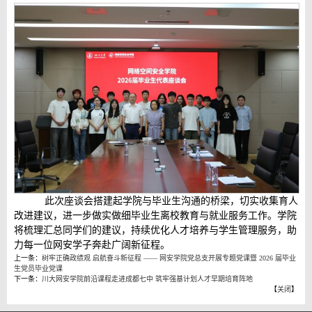
此次座谈会搭建起学院与毕业生沟通的桥梁，切实收集育人
改进建议，进一步做实做细毕业生离校教育与就业服务工作。学院
将梳理汇总同学们的建议，持续优化人才培养与学生管理服务，助
力每一位网安学子奔赴广阔新征程。
上一条：
树牢正确政绩观 启航奋斗新征程 —— 网安学院党总支开展专题党课暨 2026 届毕业
生党员毕业党课
下一条：
川大网安学院前沿课程走进成都七中 筑牢强基计划人才早期培育阵地
【
关闭
】