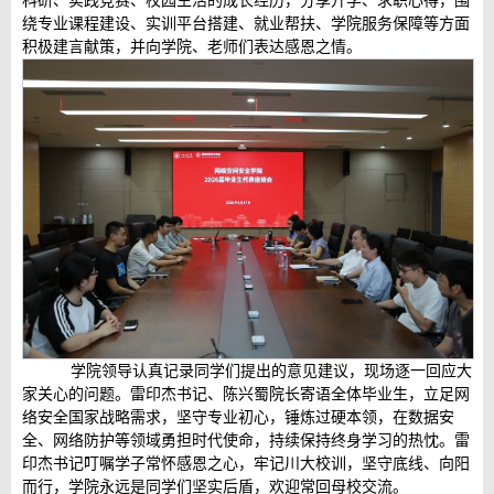
科研、实践竞赛、校园生活的成长经历，分享升学、求职心得，围
绕专业课程建设、实训平台搭建、就业帮扶、学院服务保障等方面
积极建言献策，并向学院、老师们表达感恩之情。
学院领导认真记录同学们提出的意见建议，现场逐一回应大
家关心的问题。雷印杰书记、陈兴蜀院长寄语全体毕业生，立足网
络安全国家战略需求，坚守专业初心，锤炼过硬本领，在数据安
全、网络防护等领域勇担时代使命，持续保持终身学习的热忱。雷
印杰书记叮嘱学子常怀感恩之心，牢记川大校训，坚守底线、向阳
而行，学院永远是同学们坚实后盾，欢迎常回母校交流。