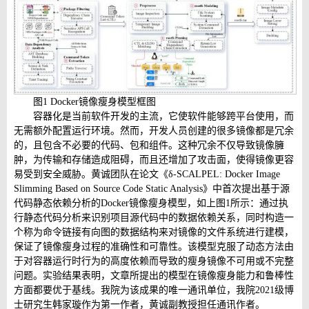
图
1 Docker
镜像瘦身模型框图
容器化是当前软件开发的主流，它使软件能够跨平台使用，而
无需额外配置运行环境。然而，开发人员创建的很多镜像都是冗余
的，且包含不必要的代码、包和组件。这种冗余不仅导致镜像臃
肿，为传输和存储造成阻碍，而且还增加了攻击面，使得镜像更容
易受到安全威胁。黄诚团队在论文《
δ-SCALPEL: Docker Image
Slimming Based on Source Code Static Analysis
》中首次提出基于源
代码静态依赖分析的
Docker
镜像瘦身模型，如上图
1
所示：通过执
行静态代码分析来识别项目源代码中的数据依赖关系，同时构造一
个称为命令链接有向图的数据结构来对镜像的文件系统进行建模，
保证了镜像瘦身过程的准确性和可靠性。该模型克服了动态方法由
于对容器运行时行为的高度依赖而导致的瘦身镜像不可用或不完整
问题。实验结果表明，文章所提出的模型在镜像瘦身能力和鲁棒性
方面都要优于基线。我院为该成果的唯一通讯单位，我院
2021
级博
士研究生韩家璇作为第一作者，黄诚副教授担任通讯作者。