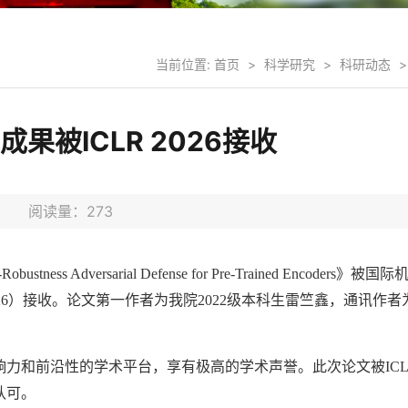
当前位置:
首页
>
科学研究
>
科研动态
>
被ICLR 2026接收
7日 阅读量：
273
t-Robustness Adversarial Defense for Pre-Trained Encoders
》被国际
26
）接收。论文第一作者为我院
2022
级本科生雷竺鑫，通讯作者
响力和前沿性的学术平台，享有极高的学术声誉。此次论文被
IC
认可。