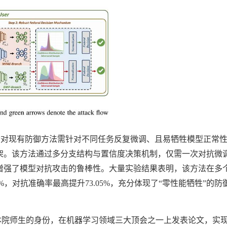
针对现有防御方法需针对不同任务反复微调、且易牺牲模型正常
架。该方法通过多分支结构与置信度决策机制，仅需一次对抗微
增强了模型对抗攻击的鲁棒性。大量实验结果表明，该方法在多
%
，对抗准确率最高提升
73.05%
，充分体现了
“
零性能牺牲
”
的防
本院师生的身份，在机器学习领域三大顶会之一上发表论文，实