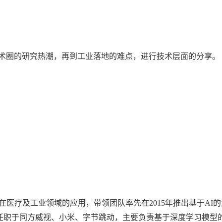
术圈的研究热潮，再到工业落地的难点，进行技术层面的分享。
在医疗及工业领域的应用，带领团队率先在
2015
年推出基于
AI
的
任职于同方威视、小米、字节跳动，主要负责基于深度学习模型