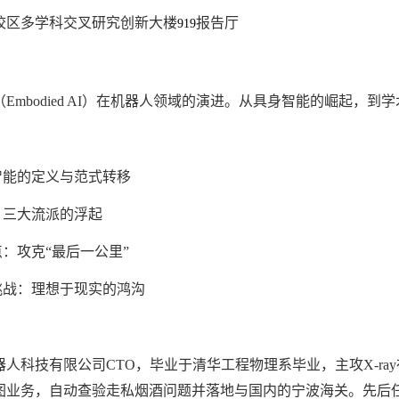
校区多学科交叉研究创新大楼
报告厅
919
（
Embodied AI
）在机器人领域的演进。从具身智能的崛起，到学
智能的定义与范式转移
：三大流派的浮起
点：攻克
“
最后一公里
”
挑战：理想于现实的鸿沟
器人科技有限公司
CTO
，毕业于清华工程物理系毕业，主攻
X-ray
图业务，自动查验走私烟酒问题并落地与国内的宁波海关。先后